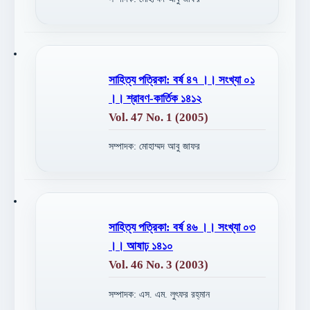
সাহিত্য পত্রিকা: বর্ষ ৪৭ ।। সংখ্যা ০১
।। শ্রাবণ-কার্তিক ১৪১২
Vol. 47 No. 1 (2005)
সম্পাদক: মোহাম্মদ আবু জাফর
সাহিত্য পত্রিকা: বর্ষ ৪৬ ।। সংখ্যা ০৩
।। আষাঢ় ১৪১০
Vol. 46 No. 3 (2003)
সম্পাদক: এস. এম. লুৎফর রহ্‌মান