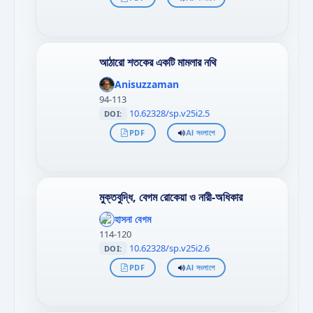
আঠারো শতকের একটি মামলার নথি
';
};"
Anisuzzaman
>
94-113
10.62328/sp.v25i2.5
DOI:
PDF
AI সংলাপে
মুক্তবুদ্ধি, বেগম রোকেয়া ও নারী-অধিকার
';
};"
হাসনা বেগম
>
114-120
10.62328/sp.v25i2.6
DOI:
PDF
AI সংলাপে