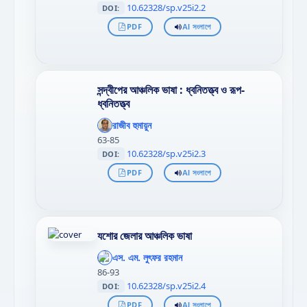
10.62328/sp.v25i2.2
DOI:
PDF
AI সংলাপে
সন্দ্বীপের আঞ্চলিক ভাষা : ধ্বনিতত্ত্ব ও রূপ-
ধ্বনিতত্ত্ব
';
};"
রাজীব হুমায়ুন
>
63-85
10.62328/sp.v25i2.3
DOI:
PDF
AI সংলাপে
যশোর জেলার আঞ্চলিক ভাষা
';
};"
এস. এম. লুৎফর রহমান
>
86-93
10.62328/sp.v25i2.4
DOI:
PDF
AI সংলাপে