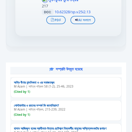
>
217
10.62328/sp.v25i2.13
DOI:
PDF
AI সংলাপে
সম্প্রতি উদ্ধৃত হয়েছে
অগ্নি-বীণার নান্দনিকতা ও এর সমাজতত্ত্ব
M Azam | সাহিত্য পত্রিকা 58 (1-2), 25-46, 2023
(Cited by 1)
পোস্টমাস্টার ও রতনের সম্পর্ক কি কলোনিয়াল?
M Azam | সাহিত্য পত্রিকা, 215-239, 2022
(Cited by 1)
হাসান আজিজুল হকের স্বাধীনতা-উত্তর ছোটগল্পে নিম্নবর্গীয় মানুষের অস্তিত্বসংকটের রূপায়ণ