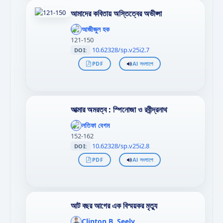
আমাদের কবিতায় অস্তিত্বের অভীপ্সা
';
};"
আজীজুল হক
>
121-150
10.62328/sp.v25i2.7
DOI:
PDF
AI সংলাপে
আত্মার অমরত্ব : স্পিনোজা ও রবীন্দ্রনাথ
';
};"
লতিফা বেগম
>
152-162
10.62328/sp.v25i2.8
DOI:
PDF
AI সংলাপে
আট বছর আগের এক বিস্ময়কর মৃত্যু
';
};"
Clinton B. Seely