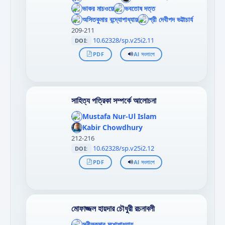
>
>
};"
ভাকর মাচওয়ে
};"
ভবতোষ দত্ত
';
';
>
>
};"
অসিতকুমার বন্দ্যোপাধ্যায়
};"
শ্রী দেবীপদ ভট্টাচার্য
>
>
209-211
10.62328/sp.v25i2.11
DOI:
PDF
AI সংলাপে
সাহিত্য পত্রিকা সম্পর্কে আলোচনা
';
};"
Mustafa Nur-Ul Islam
';
>
};"
Kabir Chowdhury
>
212-216
10.62328/sp.v25i2.12
DOI:
PDF
AI সংলাপে
মোফাজ্জল হায়দার চৌধুরী রচনাবলী
';
};"
সুনীলকুমার মুখোপাধ্যায়