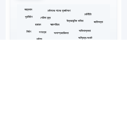
বহুত্ববাদ
চর্যাপদের গানের পুনর্জাগরণ
চর্যাগীতি
পুনর্নির্মাণ
গেরিলা যুদ্ধ
উত্তরাধুনিক কবিতা
জাতিসত্তা
আত্মপরিচয়
ছদ্মায়ন
অভিবাস্তবতা
নির্বাণ
গণহত্যা
অসাম্প্রদায়িকতা
অস্তিত্ব-সংকট
চর্যাপদ
সংঘ
আত্ম-আবিষ্কার
খণ্ডন
বাউল
উত্তরাধুনিকতাবাদী তত্ত্ব
দেশভাগ
চর্যাগীতিকা
থেরীগাথা
নারী নির্যাতন
চর্য্যাচর্যবিনিশ্চয়
দ্ব্যর্থবোধক শব্দ
যোগাযোগ
হোসনে আরা, পিএইচডি
সম্পাদক, সাহিত্য পত্রিকা