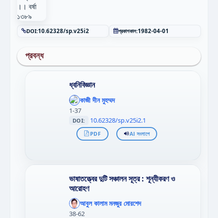
DOI:
10.62328/sp.v25i2
প্রকাশকাল:
1982-04-01
প্রবন্ধ
ধ্বনিবিজ্ঞান
';
};"
কাজী দীন মুহম্মদ
>
1-37
10.62328/sp.v25i2.1
DOI:
PDF
AI সংলাপে
ভাষাতত্ত্বের দুটি সঞ্চালন সূত্র : শূন্যীকরণ ও
আরোহণ
';
};"
আবুল কালাম মনজুর মোরশেদ
>
38-62