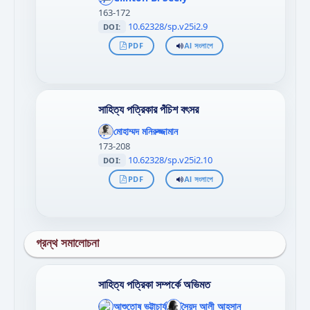
>
163-172
10.62328/sp.v25i2.9
DOI:
PDF
AI সংলাপে
সাহিত্য পত্রিকার পঁচিশ বৎসর
';
};"
মোহাম্মদ মনিরুজ্জামান
>
173-208
10.62328/sp.v25i2.10
DOI:
PDF
AI সংলাপে
গ্রন্থ সমালোচনা
সাহিত্য পত্রিকা সম্পর্কে অভিমত
';
';
};"
আশুতোষ ভট্টাচার্য
};"
সৈয়দ আলী আহসান
';
';