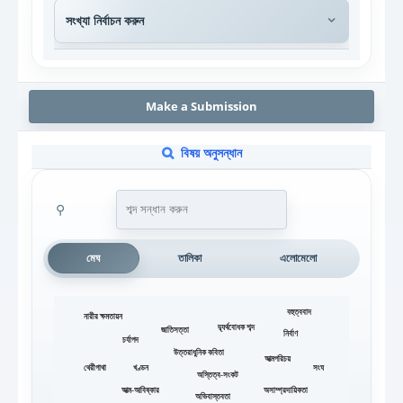
Make a Submission
বিষয় অনুসন্ধান
⚲
মেঘ
তালিকা
এলোমেলো
বহুত্ববাদ
নারীর ক্ষমতায়ন
দ্ব্যর্থবোধক শব্দ
জাতিসত্তা
নির্বাণ
চর্যাপদ
উত্তরাধুনিক কবিতা
আত্মপরিচয়
খণ্ডন
থেরীগাথা
সংঘ
অস্তিত্ব-সংকট
আত্ম-আবিষ্কার
অসাম্প্রদায়িকতা
অভিবাস্তবতা