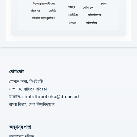
ছদ্মায়ন
উত্তরাধুনিকতাবাদী তত্ত্ব
গণহত্যা
গেরিলা যুদ্ধ
চর্যাগীতি
বৌদ্ধ গান
চর্যাগীতিকা
চর্য্যাচর্যবিনিশ্চয়
চর্যাপদের গানের পুনর্জাগরণ
নারী নির্যাতন
দেশভাগ
যোগাযোগ
হোসনে আরা, পিএইচডি
সম্পাদক, সাহিত্য পত্রিকা
ইমেইল: shahittopotrika@du.ac.bd
বাংলা বিভাগ, ঢাকা বিশ্ববিদ্যালয়
অন্যান্য পাতা
সম্পাদনা পরিষদ