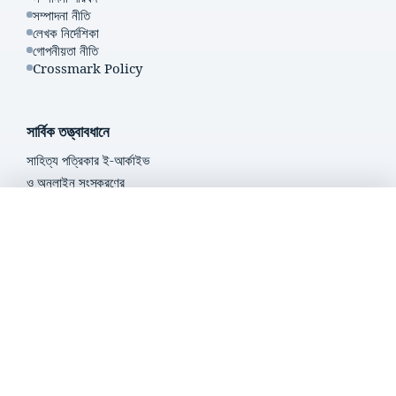
সম্পাদনা নীতি
লেখক নির্দেশিকা
গোপনীয়তা নীতি
Crossmark Policy
সার্বিক তত্ত্বাবধানে
সাহিত্য পত্রিকার ই-আর্কাইভ
ও অনলাইন সংস্করণের
সার্বিক তত্ত্বাবধানে
এখন শুনছেন
জোবায়ের আবদুল্লাহ
প্রবন্ধের শিরোনাম...
zobayer@du.ac.bd
আমাদের অনুসরণ করুন