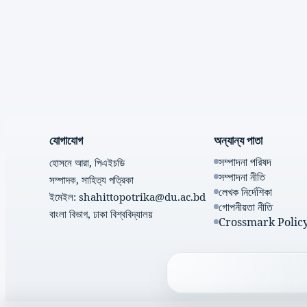
যোগাযোগ
অন্যান্য পাতা
সম্পাদনা পরিষদ
হোসনে আরা, পিএইচডি
সম্পাদনা নীতি
সম্পাদক, সাহিত্য পত্রিকা
লেখক নির্দেশিকা
ইমেইল: shahittopotrika@du.ac.bd
গোপনীয়তা নীতি
বাংলা বিভাগ, ঢাকা বিশ্ববিদ্যালয়
Crossmark Polic