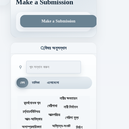
Make a Submission
Make a Submission
বিষয় অনুসন্ধান
⚲
মেঘ
তালিকা
এলোমেলো
নারীর ক্ষমতায়ন
দ্ব্যর্থবোধক শব্দ
থেরীগাথা
নারী নির্যাতন
চর্য্যাচর্যবিনিশ্চয়
আত্মপরিচয়
গেরিলা যুদ্ধ
আত্ম-আবিষ্কার
অস্তিত্ব-সংকট
অসাম্প্রদায়িকতা
নির্বাণ