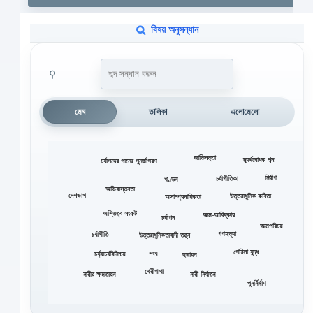
বিষয় অনুসন্ধান
⚲
মেঘ
তালিকা
এলোমেলো
জাতিসত্তা
দ্ব্যর্থবোধক শব্দ
চর্যাপদের গানের পুনর্জাগরণ
নির্বাণ
চর্যাগীতিকা
খণ্ডন
অভিবাস্তবতা
দেশভাগ
উত্তরাধুনিক কবিতা
অসাম্প্রদায়িকতা
অস্তিত্ব-সংকট
আত্ম-আবিষ্কার
চর্যাপদ
আত্মপরিচয়
গণহত্যা
চর্যাগীতি
উত্তরাধুনিকতাবাদী তত্ত্ব
গেরিলা যুদ্ধ
সংঘ
চর্য্যাচর্যবিনিশ্চয়
ছদ্মায়ন
থেরীগাথা
নারীর ক্ষমতায়ন
নারী নির্যাতন
পুনর্নির্মাণ