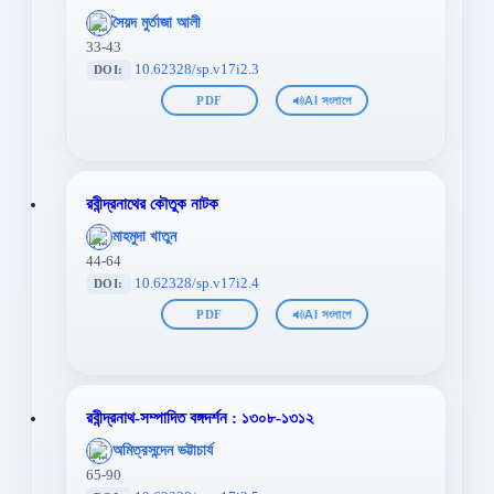
';
সৈয়দ মুর্তাজা আলী
};">
33-43
10.62328/sp.v17i2.3
DOI:
PDF
AI সংলাপে
রবীন্দ্রনাথের কৌতুক নাটক
';
মাহমুদা খাতুন
};">
44-64
10.62328/sp.v17i2.4
DOI:
PDF
AI সংলাপে
রবীন্দ্রনাথ-সম্পাদিত বঙ্গদর্শন : ১৩০৮-১৩১২
';
অমিত্রসন্দেন ভট্টাচার্য
};">
65-90