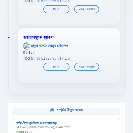
10.62328/sp.v17i2.5
DOI:
PDF
AI সংলাপে
রূপান্তরমূলক ব্যাকরণ
';
আবুল কালাম মনজুর মোরশেদ
};">
91-127
10.62328/sp.v17i2.6
DOI:
PDF
AI সংলাপে
সম্প্রতি উদ্ধৃত হয়েছে
অগ্নি-বীণার নান্দনিকতা ও এর সমাজতত্ত্ব
M Azam | সাহিত্য পত্রিকা 58 (1-2), 25-46, 2023
(Cited by 1)