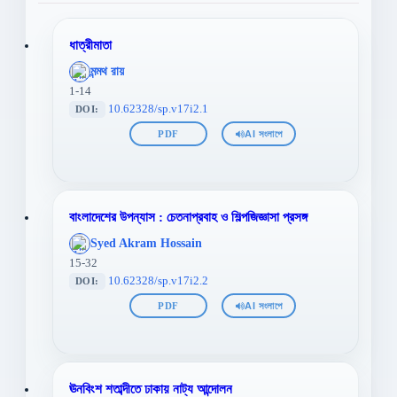
ধাত্রীমাতা
';
মন্মথ রায়
};">
1-14
10.62328/sp.v17i2.1
DOI:
PDF
AI সংলাপে
বাংলাদেশের উপন্যাস : চেতনাপ্রবাহ ও শিল্পজিজ্ঞাসা প্রসঙ্গ
';
Syed Akram Hossain
};">
15-32
10.62328/sp.v17i2.2
DOI:
PDF
AI সংলাপে
ঊনবিংশ শতাব্দীতে ঢাকায় নাট্য আন্দোলন