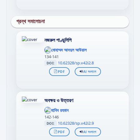
গ্রন্থ সমালোচনা
নজরুল পাণ্ডুলিপি
';
};"
মোহাম্মদ আবদুল আউয়াল
>
134-141
10.62328/sp.v42i2.8
DOI:
PDF
AI সংলাপে
অবক্ষয় ও উত্তরণ
';
};"
হাবিব রহমান
>
142-146
10.62328/sp.v42i2.9
DOI:
PDF
AI সংলাপে