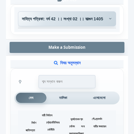
Make a Submission
বিষয় অনুসন্ধান
⚲
মেঘ
তালিকা
এলোমেলো
নারী নির্যাতন
পৌণ্ড্রবর্ধন
দ্ব্যর্থবোধক শব্দ
চর্য্যাচর্যবিনিশ্চয়
নির্বাণ
চর্যাপদ
সংঘ
নারীর ক্ষমতায়ন
চর্যাগীতি
জাতিসত্তা
অসাম্প্রদায়িকতা