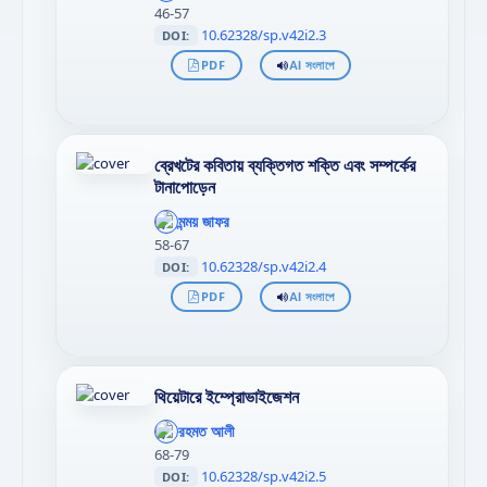
>
46-57
10.62328/sp.v42i2.3
DOI:
PDF
AI সংলাপে
ব্রেখটের কবিতায় ব্যক্তিগত শক্তি এবং সম্পর্কের
টানাপোড়েন
';
};"
মন্ময় জাফর
>
58-67
10.62328/sp.v42i2.4
DOI:
PDF
AI সংলাপে
থিয়েটারে ইম্প্রোভাইজেশন
';
};"
রহমত আলী
>
68-79
10.62328/sp.v42i2.5
DOI: