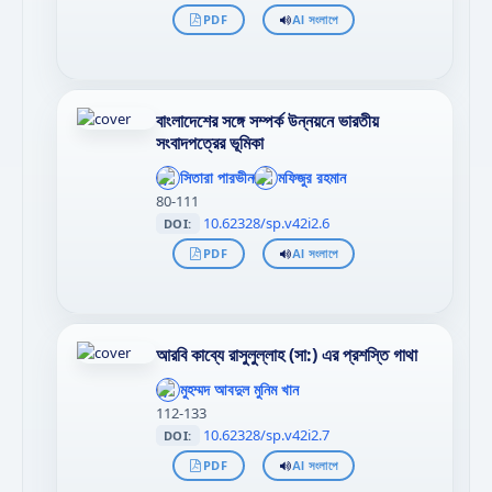
PDF
AI সংলাপে
বাংলাদেশের সঙ্গে সম্পর্ক উন্নয়নে ভারতীয়
সংবাদপত্রের ভূমিকা
';
';
};"
সিতারা পারভীন
};"
মফিজুর রহমান
>
>
80-111
10.62328/sp.v42i2.6
DOI:
PDF
AI সংলাপে
আরবি কাব্যে রাসুলুল্লাহ (সা:) এর প্রশস্তি গাথা
';
};"
মুহম্মদ আবদুল মুনিম খান
>
112-133
10.62328/sp.v42i2.7
DOI:
PDF
AI সংলাপে