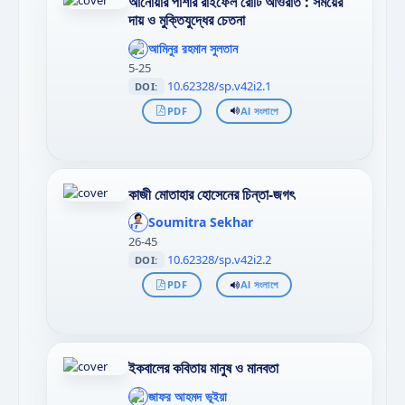
আনোয়ার পাশার রাইফেল রোটি আওরাত : সময়ের
দায় ও মুক্তিযুদ্ধের চেতনা
';
};"
আমিনুর রহমান সুলতান
>
5-25
10.62328/sp.v42i2.1
DOI:
PDF
AI সংলাপে
কাজী মোতাহার হোসেনের চিন্তা-জগৎ
';
};"
Soumitra Sekhar
>
26-45
10.62328/sp.v42i2.2
DOI:
PDF
AI সংলাপে
ইকবালের কবিতায় মানুষ ও মানবতা
';
};"
জাফর আহমদ ভূইয়া