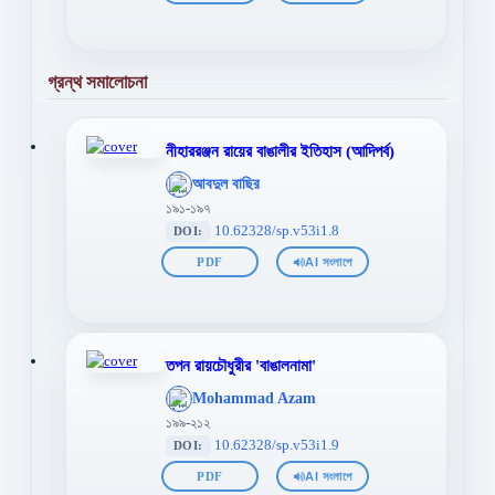
গ্রন্থ সমালোচনা
নীহাররঞ্জন রায়ের বাঙালীর ইতিহাস (আদিপর্ব)
';
আবদুল বাছির
};">
১৯১-১৯৭
10.62328/sp.v53i1.8
DOI:
PDF
AI সংলাপে
তপন রায়চৌধুরীর 'বাঙালনামা'
';
Mohammad Azam
};">
১৯৯-২১২
10.62328/sp.v53i1.9
DOI:
PDF
AI সংলাপে