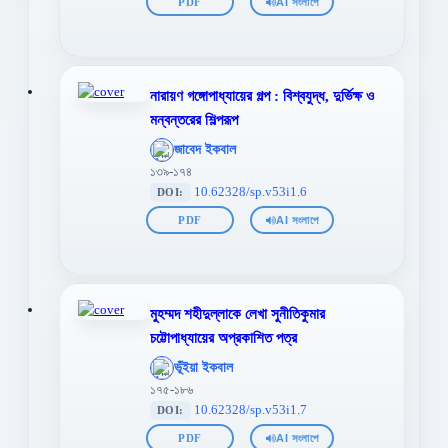
PDF
AI সংলাপে
নারায়ণ গঙ্গোপাধ্যায়ের গল্প : বিশ্বযুদ্ধ, দুর্ভিক্ষ ও
মন্বন্তরের শিল্পরূপ
';
জাবেদ ইকবাল
};">
১৩৯-১৭৪
10.62328/sp.v53i1.6
DOI:
PDF
AI সংলাপে
মুহম্মদ শহীদুল্লাকে লেখা সুনীতিকুমার
চট্টোপাধ্যায়ের অপ্রকাশিত পত্র
';
ভূঁইয়া ইকবাল
};">
১৭৫-১৮৬
10.62328/sp.v53i1.7
DOI:
PDF
AI সংলাপে