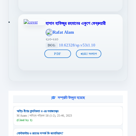
হাসান হাফিজুর রহমানের একুশে ফেব্রুয়ারী
';
Rafat Alam
};">
২১৩-২২৩
10.62328/sp.v53i1.10
DOI:
PDF
AI সংলাপে
সম্প্রতি উদ্ধৃত হয়েছে
অগ্নি-বীণার নান্দনিকতা ও এর সমাজতত্ত্ব
M Azam | সাহিত্য পত্রিকা 58 (1-2), 25-46, 2023
(Cited by 1)
পোস্টমাস্টার ও রতনের সম্পর্ক কি কলোনিয়াল?