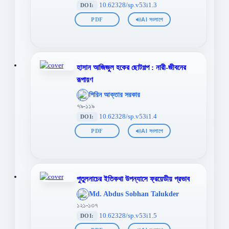
10.62328/sp.v53i1.3
DOI:
PDF
AI সংলাপে
হাসান আজিজুল হকের ছোটগল্প : নারী-জীবনের
রূপায়ণ
';
শিরিন আক্তার সরকার
};">
৭৯-১১৯
10.62328/sp.v53i1.4
DOI:
PDF
AI সংলাপে
পুতুলনাচের ইতিকথা উপন্যাসে ফ্রয়েডীয় প্রভাব
';
Md. Abdus Sobhan Talukder
};">
১২১-১৩৭
10.62328/sp.v53i1.5
DOI: