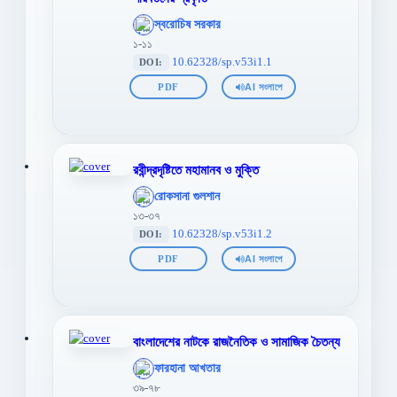
';
স্বরোচিষ সরকার
};">
১-১১
10.62328/sp.v53i1.1
DOI:
PDF
AI সংলাপে
রবীন্দ্রদৃষ্টিতে মহামানব ও মুক্তি
';
রোকসানা গুলশান
};">
১৩-৩৭
10.62328/sp.v53i1.2
DOI:
PDF
AI সংলাপে
বাংলাদেশের নাটকে রাজনৈতিক ও সামাজিক চৈতন্য
';
ফারহানা আখতার
};">
৩৯-৭৮