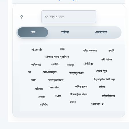
⚲
মেঘ
তালিকা
এলোমেলো
নির্বাণ
পৌণ্ড্রবর্ধন
নারীর ক্ষমতায়ন
বাঙালি
চর্যাপদের গানের পুনর্জাগরণ
নারী নির্যাতন
চর্যাগীতিকা
চর্যাগীতি
জাতিসত্তা
গণহত্যা
গেরিলা যুদ্ধ
সংঘ
আত্ম-আবিষ্কার
অস্তিত্ব-সংকট
উত্তরাধুনিকতাবাদী তত্ত্ব
বাউল
অসাম্প্রদায়িকতা
অভিবাস্তবতা
চর্যাপদ
আত্মপরিচয়
থেরীগাথা
উত্তরাধুনিক কবিতা
খণ্ডন
চর্য্যাচর্যবিনিশ্চয়
দেশভাগ
ছদ্মায়ন
দ্ব্যর্থবোধক শব্দ
পুনর্নির্মাণ