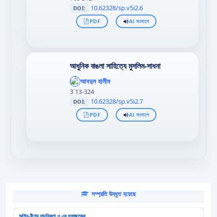
10.62328/sp.v5i2.6
DOI:
PDF
AI সংলাপে
আধুনিক বাঙলা সাহিত্যে মুসলিম-সাধনা
';
};"
আবদুল হালীম
>
3`13-324
10.62328/sp.v5i2.7
DOI:
PDF
AI সংলাপে
সম্প্রতি উদ্ধৃত হয়েছে
অগ্নি-বীণার নান্দনিকতা ও এর সমাজতত্ত্ব