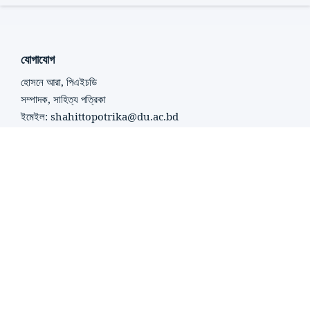
যোগাযোগ
হোসনে আরা, পিএইচডি
সম্পাদক, সাহিত্য পত্রিকা
ইমেইল: shahittopotrika@du.ac.bd
বাংলা বিভাগ, ঢাকা বিশ্ববিদ্যালয়
অন্যান্য পাতা
সম্পাদনা পরিষদ
সম্পাদনা নীতি
লেখক নির্দেশিকা
গোপনীয়তা নীতি
Crossmark Policy