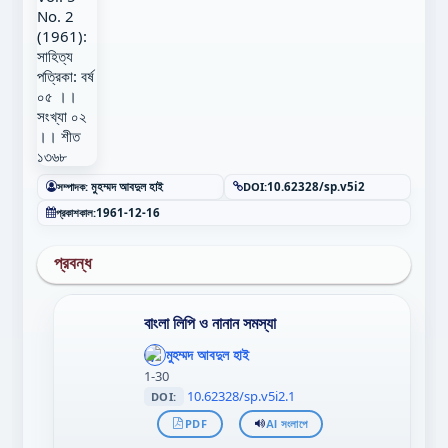
সম্পাদক:
মুহম্মদ আবদুল হাই
DOI:
10.62328/sp.v5i2
প্রকাশকাল:
1961-12-16
প্রবন্ধ
বাংলা লিপি ও নানান সমস্যা
';
};"
মুহম্মদ আবদুল হাই
>
1-30
10.62328/sp.v5i2.1
DOI:
PDF
AI সংলাপে