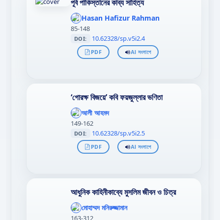
পূর্ব পাকিস্তানের কাব্য সাহিত্য
';
};"
Hasan Hafizur Rahman
>
85-148
10.62328/sp.v5i2.4
DOI:
PDF
AI সংলাপে
‘গোরক্ষ বিজয়ে’ কবি ফয়জুল্লার ভণিতা
';
};"
আলী আহমদ
>
149-162
10.62328/sp.v5i2.5
DOI:
PDF
AI সংলাপে
আধুনিক কাহিনীকাব্যে মুসলিম জীবন ও চিত্র
';
};"
মোহাম্মদ মনিরুজ্জামান
>
163-312