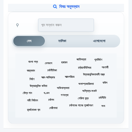
বিষয় অনুসন্ধান
⚲
মেঘ
তালিকা
এলোমেলো
জাতিসত্তা
পুনর্নির্মাণ
বাংলা গদ্য
ছদ্মায়ন
দেশভাগ
শরণার্থী
চর্য্যাচর্যবিনিশ্চয়
চর্যাগীতিকা
বহুত্ববাদ
উত্তরাধুনিকতাবাদী তত্ত্ব
আত্মপরিচয়
আত্ম-আবিষ্কার
নির্বাণ
বাউল
অসাম্প্রদায়িকতা
উত্তরাধুনিক কবিতা
অভিবাস্তবতা
অস্তিত্ব-সংকট
বৌদ্ধ গান
খণ্ডন
গণহত্যা
চর্যাগীতি
গেরিলা যুদ্ধ
চর্যাপদ
নারী নির্যাতন
চর্যাপদের গানের পুনর্জাগরণ
সংঘ
থেরীগাথা
দ্ব্যর্থবোধক শব্দ