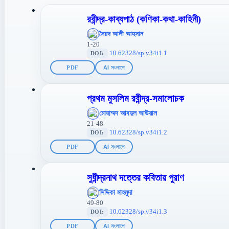
রবীন্দ্র-কাব্যপাঠ (কণিকা-কথা-কাহিনী)
';
সৈয়দ আলী আহসান
};">
1-20
10.62328/sp.v34i1.1
DOI:
PDF
AI সংলাপে
প্রথম মুসলিম রবীন্দ্র-সমালোচক
';
মোহাম্মদ আবদুল আউয়াল
};">
21-48
10.62328/sp.v34i1.2
DOI:
PDF
AI সংলাপে
সুধীন্দ্রনাথ দত্তের কবিতায় পুরাণ
';
সিদ্দিকা মাহমুদা
};">
49-80
10.62328/sp.v34i1.3
DOI:
PDF
AI সংলাপে