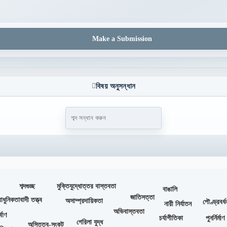
Make a Submission
বিষয় অনুসন্ধান
শব্দগুচ্ছ
মুক্তিযুদ্ধোত্তর বাস্তবতা
বাঙালি
জাতিসত্তা
ধুনিকতাবাদী তত্ত্ব
অসাম্প্রদায়িকতা
পৌণ্ড্রবর্
নারী নির্যাতন
অভিবাস্তবতা
্বাণ
চর্যাগীতিকা
পুনর্নির্মাণ
গেরিলা যুদ্ধ
অস্তিত্ব-সংকট