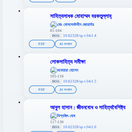
সাহিত্যসাধক মোহাম্মদ বরকতুল্লাহ্‌
';
মোঃ মোসলেমউদ্দীন জোয়ার্দার
};">
81-104
10.62328/sp.v34i1.4
DOI:
PDF
AI সংলাপে
লোকসাহিত্য সমীক্ষা
';
মনোয়ারা হোসেন
};">
105-116
10.62328/sp.v34i1.5
DOI:
PDF
AI সংলাপে
আবুল হাসান : জীবনবোধ ও সাহিত্যবৈশিষ্ট্য
';
বিশ্বজিৎ ঘোষ
};">
117-136
10.62328/sp.v34i1.6
DOI: