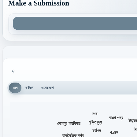
Make a Submission
⚲
মেঘ
তালিকা
এলোমেলো
সংঘ
বাংলা গদ্য
উত্তরা
মুক্তিযুদ্ধ
সোমপুর মহাবিহার
নির
চর্যাপদ
খণ্ডন
রাজনৈতিক দর্শন