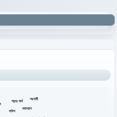
শরণার্থী
শব্দের অর্থ
ধন
মহাবয়ান
বাউল