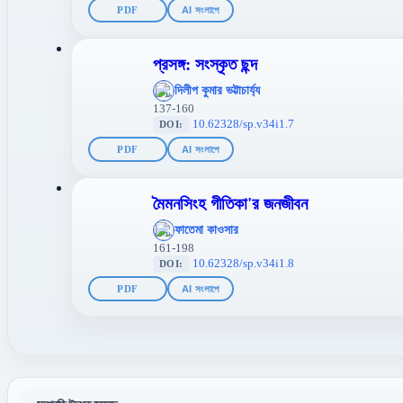
PDF
AI সংলাপে
প্রসঙ্গ: সংস্কৃত ছন্দ
';
দিলীপ কুমার ভট্টাচার্য্য
};">
137-160
10.62328/sp.v34i1.7
DOI:
PDF
AI সংলাপে
মৈমনসিংহ গীতিকা'র জনজীবন
';
ফাতেমা কাওসার
};">
161-198
10.62328/sp.v34i1.8
DOI:
PDF
AI সংলাপে