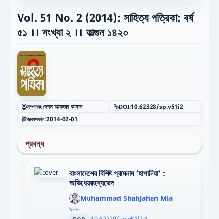
Vol. 51 No. 2 (2014): সাহিত্য পত্রিকা: বর্ষ
৫১ ।। সংখ্যা ২ ।। ফাল্গুন ১৪২০
সম্পাদক:
বেগম আকতার কামাল
DOI:
10.62328/sp.v51i2
প্রকাশকাল:
2014-02-01
প্রবন্ধ
বাংলাদেশের বিশিষ্ট গ্রামনাম ‘হাপানিয়া' :
অভিধেয়রহস্যভেদ
';
};"
Muhammad Shahjahan Mia
>
৯-২৮
10.62328/sp.v51i2.1
DOI: