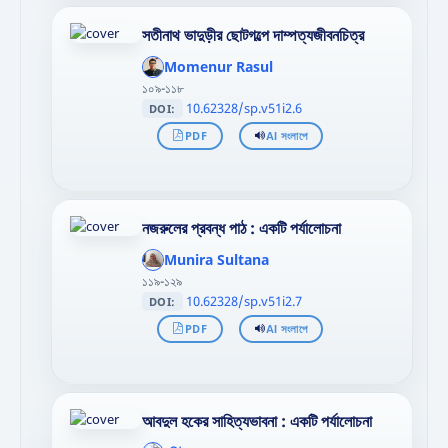
সতীনাথ ভাদুড়ীর ছোটগল্পে দাম্পত্যজীবনচিত্র
';
};"
Momenur Rasul
>
১০৯-১১৮
10.62328/sp.v51i2.6
DOI:
PDF
AI সংলাপে
নজরুলের প্রবন্ধ পাঠ : একটি পর্যালোচনা
';
};"
Munira Sultana
>
১১৯-১২৯
10.62328/sp.v51i2.7
DOI:
PDF
AI সংলাপে
আবদুল হকের সাহিত্যভাবনা : একটি পর্যালোচনা
';