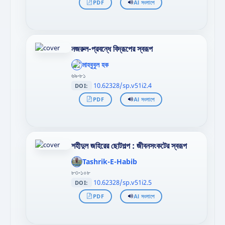
PDF
AI সংলাপে
নজরুল-প্রবন্ধে বিদ্রূপের স্বরূপ
';
};"
মাহবুবুল হক
>
৬৯-৮১
10.62328/sp.v51i2.4
DOI:
PDF
AI সংলাপে
শহীদুল জহিরের ছোটগল্প : জীবনসংকটের স্বরূপ
';
};"
Tashrik-E-Habib
>
৮৩-১০৮
10.62328/sp.v51i2.5
DOI:
PDF
AI সংলাপে