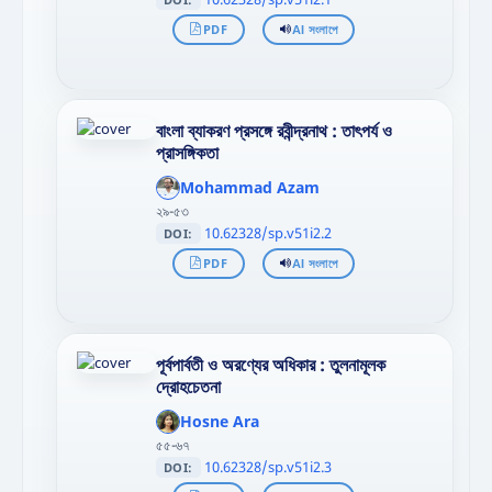
PDF
AI সংলাপে
বাংলা ব্যাকরণ প্রসঙ্গে রবীন্দ্রনাথ : তাৎপর্য ও
প্রাসঙ্গিকতা
';
};"
Mohammad Azam
>
২৯-৫৩
10.62328/sp.v51i2.2
DOI:
PDF
AI সংলাপে
পূর্বপার্বতী ও অরণ্যের অধিকার : তুলনামূলক
দ্রোহচেতনা
';
};"
Hosne Ara
>
৫৫-৬৭
10.62328/sp.v51i2.3
DOI: