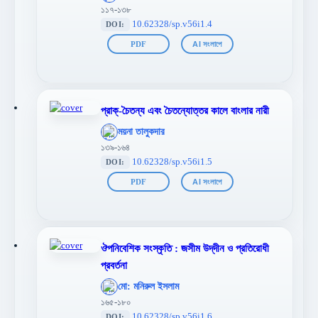
};">
১১৭-১৩৮
10.62328/sp.v56i1.4
DOI:
PDF
AI সংলাপে
প্রাক্-চৈতন্য এবং চৈতন্যোত্তর কালে বাংলার নারী
';
ময়না তালুকদার
};">
১৩৯-১৬৪
10.62328/sp.v56i1.5
DOI:
PDF
AI সংলাপে
ঔপনিবেশিক সংস্কৃতি : জসীম উদ্‌দীন ও প্রতিরোধী
প্রবর্তনা
';
মো: মনিরুল ইসলাম
};">
১৬৫-১৮০
10.62328/sp.v56i1.6
DOI: