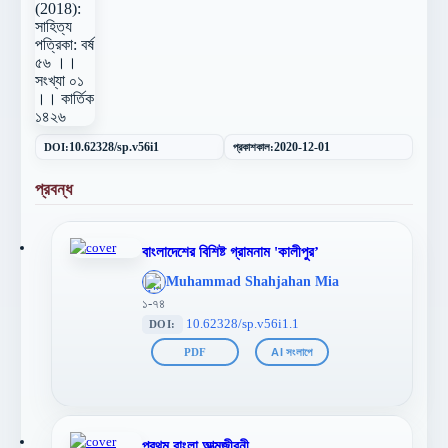
DOI:
10.62328/sp.v56i1
প্রকাশকাল:
2020-12-01
প্রবন্ধ
বাংলাদেশের বিশিষ্ট গ্রামনাম 'কালীপুর’
';
Muhammad Shahjahan Mia
};">
১-৭৪
10.62328/sp.v56i1.1
DOI:
PDF
AI সংলাপে
প্রথম বাংলা আত্মজীবনী