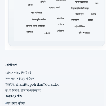
অভিবাস্তবতা
চর্যাগীতি
অসাম্প্রদায়িকতা
সংঘ
চর্যাপদ
অস্তিত্ব-সংকট
উত্তরাধুনিকতাবাদী তত্ত্ব
আত্ম-আবিষ্কার
গেরিলা যুদ্ধ
বাঙালি
আত্মপরিচয়
উত্তরাধুনিক কবিতা
চর্যাগীতিকা
ছদ্মায়ন
গণহত্যা
চর্যাপদের গানের পুনর্জাগরণ
চর্য্যাচর্যবিনিশ্চয়
থেরীগাথা
পুনর্নির্মাণ
নারীর ক্ষমতায়ন
দেশভাগ
যোগাযোগ
হোসনে আরা, পিএইচডি
সম্পাদক, সাহিত্য পত্রিকা
ইমেইল: shahittopotrika@du.ac.bd
বাংলা বিভাগ, ঢাকা বিশ্ববিদ্যালয়
অন্যান্য পাতা
সম্পাদনা পরিষদ