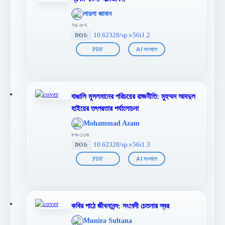
';
লায়লা জামান
};">
৭৫-৮৭
10.62328/sp.v56i1.2
DOI:
PDF
AI সংলাপে
বাঙালি মুসলমানের পরিচয়ের রাজনীতি: মুহম্মদ আবদুল
হাইয়ের তৎপরতার পর্যালোচনা
';
Mohammad Azam
};">
৮৯-১১৬
10.62328/sp.v56i1.3
DOI:
PDF
AI সংলাপে
কবির পাঠে জীবনানন্দ: সংবেদী চেতনার স্বর
';
Munira Sultana