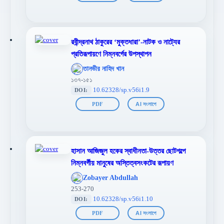
রবীন্দ্রনাথ ঠাকুরের ‘মুক্তধারা’-নাটক ও নাট্যের
প্রতিরূপায়ণে নিম্নবর্গের উপস্থাপন
';
তানভীর নাহিদ খান
};">
১৩৭-১৫১
10.62328/sp.v56i1.9
DOI:
PDF
AI সংলাপে
হাসান আজিজুল হকের স্বাধীনতা-উত্তর ছোটগল্পে
নিম্নবর্গীয় মানুষের অস্তিত্বসংকটের রূপায়ণ
';
Zobayer Abdullah
};">
253-270
10.62328/sp.v56i1.10
DOI:
PDF
AI সংলাপে