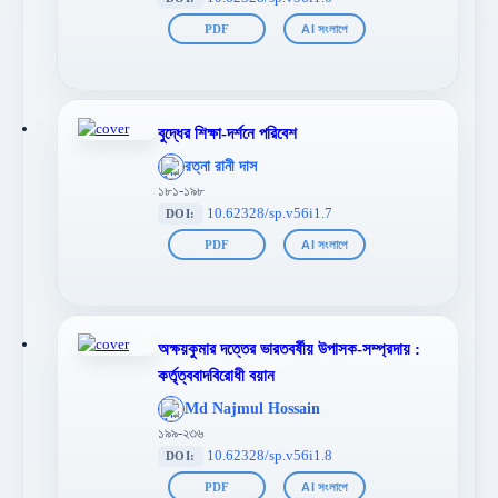
PDF
AI সংলাপে
বুদ্ধের শিক্ষা-দর্শনে পরিবেশ
';
রত্না রানী দাস
};">
১৮১-১৯৮
10.62328/sp.v56i1.7
DOI:
PDF
AI সংলাপে
অক্ষয়কুমার দত্তের ভারতবর্ষীয় উপাসক-সম্প্রদায় :
কর্তৃত্ববাদবিরোধী বয়ান
';
Md Najmul Hossain
};">
১৯৯-২৩৬
10.62328/sp.v56i1.8
DOI:
PDF
AI সংলাপে