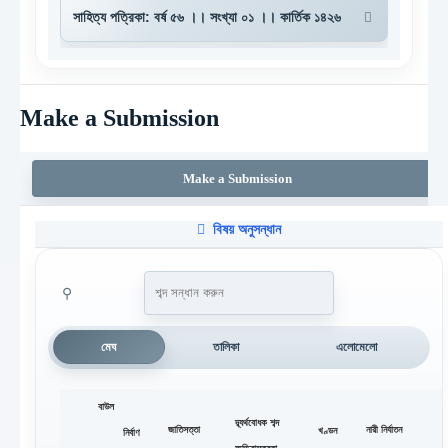
Make a Submission
Make a Submission
বিষয় অনুসন্ধান
⚲
মেঘ
তালিকা
এলোমেলো
বাউল
দ্ব্যর্থবোধক শব্দ
জাতিসত্তা
নারী নির্যাতন
খণ্ডন
নির্বাণ