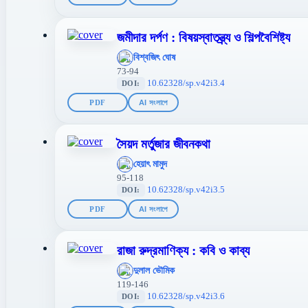
জমীদার দর্পণ : বিষয়স্বাতন্ত্র্য ও শিল্পবৈশিষ্ট্য
';
বিশ্বজিৎ ঘোষ
};">
73-94
10.62328/sp.v42i3.4
DOI:
PDF
AI সংলাপে
সৈয়দ মর্তুজার জীবনকথা
';
হেয়াৎ মামুদ
};">
95-118
10.62328/sp.v42i3.5
DOI:
PDF
AI সংলাপে
রাজা রুদ্রমাণিক্য : কবি ও কাব্য
';
দুলাল ভৌমিক
};">
119-146
10.62328/sp.v42i3.6
DOI: