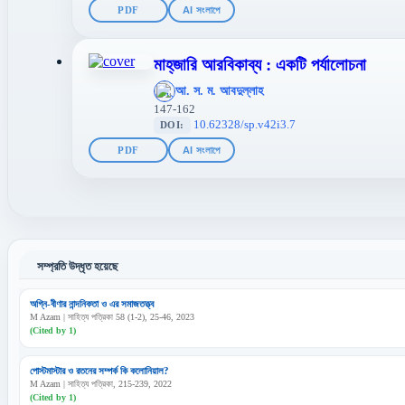
PDF
AI সংলাপে
মাহ্‌জারি আরবিকাব্য : একটি পর্যালোচনা
';
আ. স. ম. আবদুল্লাহ
};">
147-162
10.62328/sp.v42i3.7
DOI:
PDF
AI সংলাপে
সম্প্রতি উদ্ধৃত হয়েছে
অগ্নি-বীণার নান্দনিকতা ও এর সমাজতত্ত্ব
M Azam | সাহিত্য পত্রিকা 58 (1-2), 25-46, 2023
(Cited by 1)
পোস্টমাস্টার ও রতনের সম্পর্ক কি কলোনিয়াল?
M Azam | সাহিত্য পত্রিকা, 215-239, 2022
(Cited by 1)