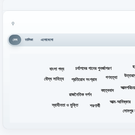
⚲
মেঘ
তালিকা
এলোমেলো
ছ
চর্যাপদের গানের পুনর্জাগরণ
বাংলা গদ্য
উত্তরাধ
গণহত্যা
বৌদ্ধ সাহিত্য
প্রতিরোধ সংগ্রাম
আত্মপরিচ
বহুত্ববাদ
রাজনৈতিক দর্শন
আত্ম-আবিষ্কার
স্বাধীনতা ও মুক্তি
শরণার্থী
সোমপুর 