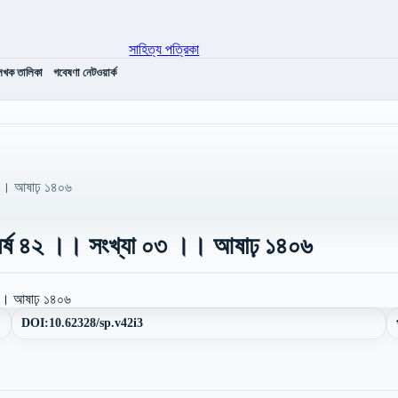
েখক তালিকা
গবেষণা নেটওয়ার্ক
৩ ।। আষাঢ় ১৪০৬
 বর্ষ ৪২ ।। সংখ্যা ০৩ ।। আষাঢ় ১৪০৬
DOI:
10.62328/sp.v42i3