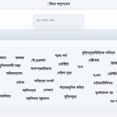
বিষয় অনুসন্ধান
মুক্তিযুদ্ধভিত্তিক সাহিত্য
শব্দের অর্থ
দ্মায়ন
শব্দগুচ্ছ
পৌণ্ড্রবর্ধন
থেরীগাথা
বিশিষ
চর্যাগীতি
ুনিকতাবাদী তত্ত্ব
সংঘ
অসাম্প্রদায়িকতা
গেরিলা যুদ্ধ
অভিবাস্তবতা
চর্যাগী
খণ্ডন
য়
অস্তিত্ব-সংকট
চর্যাপদ
চর্য্যাচর্যবিনিশ্চয়
উত্তরাধুনিক কবিতা
দেশভাগ
জাতিসত্তা
দ্ব্যর্থবোধক শব্দ
মহাবিহার
মুক্তিযুদ্ধ
স্বাধিকার আন্দোলন
সম-