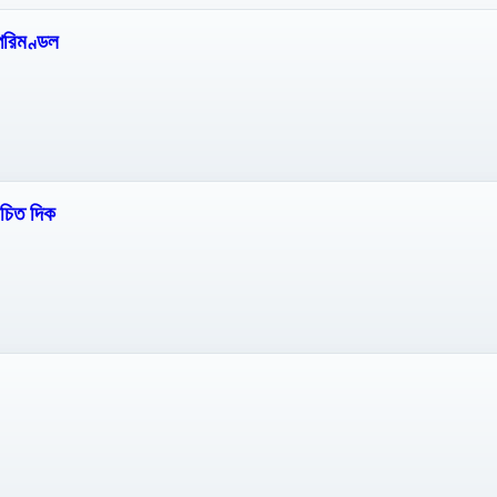
পরিমণ্ডল
োচিত দিক