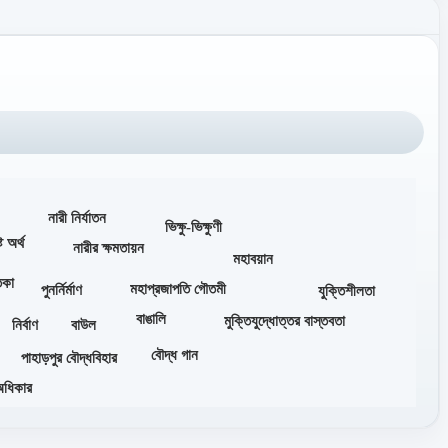
নারী নির্যাতন
ভিক্ষু-ভিক্ষুণী
্ট অর্থ
নারীর ক্ষমতায়ন
মহাবয়ান
তিকা
মহাপ্রজাপতি গৌতমী
পুনর্নির্মাণ
যুক্তিশীলতা
বাঙালি
মুক্তিযুদ্ধোত্তর বাস্তবতা
নির্বাণ
বাউল
বৌদ্ধ গান
পাহাড়পুর বৌদ্ধবিহার
অধিকার