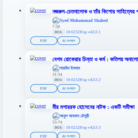
নজরুল-চেতনালোক ও তাঁর কিশোর সাহিত্যের 
';
Syed Mohammad Shahed
};">
7-30
10.62328/sp.v42i3.1
DOI:
PDF
AI সংলাপে
বেগম রোকেয়ার চিন্তা ও কর্ম : কতিপয় অনাল
';
শারমিন ইসলাম
};">
31-54
10.62328/sp.v42i3.2
DOI:
PDF
AI সংলাপে
মীর মশাররফ হোসেনের নাটক : একটি সমীক্ষা
';
আবুল আহসান চৌধুরী
};">
55-74
10.62328/sp.v42i3.3
DOI:
PDF
AI সংলাপে