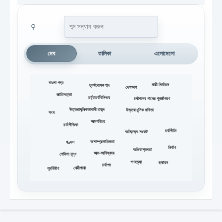
⚲
মেঘ
তালিকা
এলোমেলো
বাংলা গদ্য
নারী নির্যাতন
দ্ব্যর্থবোধক শব্দ
দেশভাগ
জাতিসত্তা
চর্য্যাচর্যবিনিশ্চয়
চর্যাপদের গানের পুনর্জাগরণ
উত্তরাধুনিকতাবাদী তত্ত্ব
উত্তরাধুনিক কবিতা
সংঘ
আত্মপরিচয়
চর্যাগীতিকা
চর্যাগীতি
অস্তিত্ব-সংকট
অসাম্প্রদায়িকতা
খণ্ডন
নির্বাণ
অভিবাস্তবতা
আত্ম-আবিষ্কার
গেরিলা যুদ্ধ
গণহত্যা
ছদ্মায়ন
চর্যাপদ
থেরীগাথা
পুনর্নির্মাণ