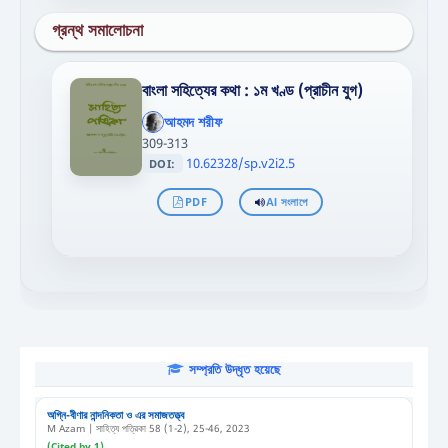
গ্রন্থ সমালোচনা
বাংলা সহিত্যের কথা : ১ম খণ্ড (প্রাচীন যুগ)
আহমদ শরীফ
309-313
10.62328/sp.v2i2.5
DOI:
PDF
AI সংলাপে
সম্প্রতি উদ্ধৃত হয়েছে
অগ্নি-বীণার নান্দনিকতা ও এর সমাজতত্ত্ব
M Azam | সাহিত্য পত্রিকা 58 (1-2), 25-46, 2023
(Cited by 1)