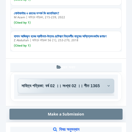
পোস্টমাস্টার ও রতনের সম্পর্ক কি কলোনিয়াল?
M Azam | সাহিত্য পত্রিকা, 215-239, 2022
(Cited by 1)
হাসান আজিজুল হকের স্বাধীনতা-উত্তর ছোটগল্পে নিম্নবর্গীয় মানুষের অস্তিত্বসংকটের রূপায়ণ
Z Abdullah | সাহিত্য পত্রিকা 56 (1), 253-270, 2018
(Cited by 1)
পুরনো সংখ্যা
Make a Submission
বিষয় অনুসন্ধান