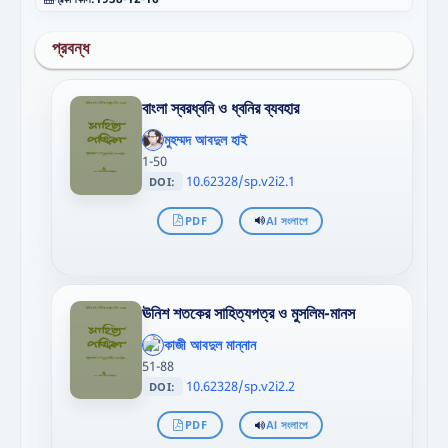
প্রবন্ধ
বাংলা স্বরধ্বনি ও ধ্বনির ব্যবহার
';
};"
মুহম্মদ আবদুল হাই
>
1-50
10.62328/sp.v2i2.1
DOI:
PDF
AI সংলাপে
ঊনিশ শতকের সাহিত্যপত্র ও মুসলিম-মানস
';
};"
কাজী আবদুল মান্নান
>
51-88
10.62328/sp.v2i2.2
DOI:
PDF
AI সংলাপে