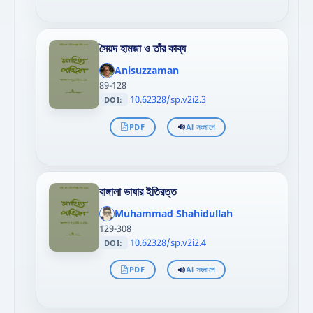
সৈয়দ হামজা ও তাঁর কাব্য
';
};"
Anisuzzaman
>
89-128
10.62328/sp.v2i2.3
DOI:
PDF
AI সংলাপে
বাঙ্গালা ভাষার ইতিরত্ত
';
};"
Muhammad Shahidullah
>
129-308
10.62328/sp.v2i2.4
DOI:
PDF
AI সংলাপে