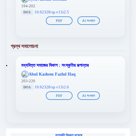
};">
194-202
10.62328/sp.v13i2.5
DOI:
PDF
AI সংলাপে
গ্রন্থ সমালোচনা
মধ্যবিত্ত সমাজের বিকাশ : সংস্কৃতির রূপান্তর
';
Abul Kashem Fazlul Haq
};">
203-220
10.62328/sp.v13i2.6
DOI:
PDF
AI সংলাপে
সম্প্রতি উদ্ধৃত হয়েছে