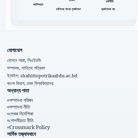
খণ্ডন
চর্যাগীতি
জাতিসত্তা
চর্যাপদের গানের পুনর্জাগরণ
দ্ব্যর্থবোধক শব্দ
যোগাযোগ
হোসনে আরা, পিএইচডি
সম্পাদক, সাহিত্য পত্রিকা
ইমেইল: shahittopotrika@du.ac.bd
বাংলা বিভাগ, ঢাকা বিশ্ববিদ্যালয়
অন্যান্য পাতা
সম্পাদনা পরিষদ
সম্পাদনা নীতি
লেখক নির্দেশিকা
গোপনীয়তা নীতি
Crossmark Policy
সার্বিক তত্ত্বাবধানে