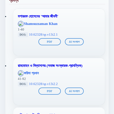
প্রবন্ধ
মশাররফ হোসেনের ‘আমার জীবনী'
';
Shamsuzzaman Khan
};">
1-40
10.62328/sp.v13i2.1
DOI:
PDF
AI সংলাপে
রামমোহন ও বিদ্যাসাগর (সমাজ সংস্কারক-প্রাবন্ধিক)
';
ফরিদা প্রধান
};">
41-92
10.62328/sp.v13i2.2
DOI:
PDF
AI সংলাপে