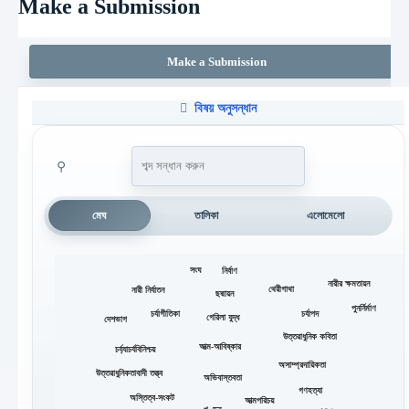
Make a Submission
Make a Submission
বিষয় অনুসন্ধান
⚲
মেঘ
তালিকা
এলোমেলো
সংঘ
নির্বাণ
নারীর ক্ষমতায়ন
থেরীগাথা
নারী নির্যাতন
ছদ্মায়ন
পুনর্নির্মাণ
চর্যাগীতিকা
চর্যাপদ
গেরিলা যুদ্ধ
দেশভাগ
উত্তরাধুনিক কবিতা
আত্ম-আবিষ্কার
চর্য্যাচর্যবিনিশ্চয়
অসাম্প্রদায়িকতা
উত্তরাধুনিকতাবাদী তত্ত্ব
অভিবাস্তবতা
গণহত্যা
অস্তিত্ব-সংকট
আত্মপরিচয়