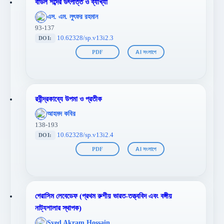
বাউল শব্দের উৎপত্তি ও ব্যাখ্যা
';
এস. এম. লুৎফর রহমান
};">
93-137
10.62328/sp.v13i2.3
DOI:
PDF
AI সংলাপে
রবীন্দ্রকাব্যে উপমা ও প্রতীক
';
আহমদ কবির
};">
138-193
10.62328/sp.v13i2.4
DOI:
PDF
AI সংলাপে
গেরাসিম লেবেডেফ (প্রথম রুশীয় ভারত-তত্ত্ববিদ এবং বঙ্গীয়
নাট্যশালার স্থাপক)
';
Syed Akram Hossain