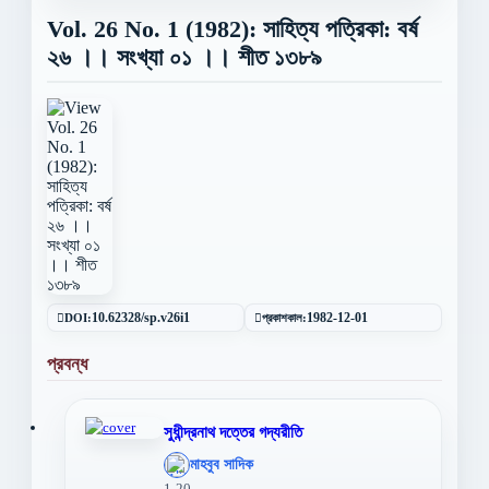
Vol. 26 No. 1 (1982): সাহিত্য পত্রিকা: বর্ষ
২৬ ।। সংখ্যা ০১ ।। শীত ১৩৮৯
DOI:
10.62328/sp.v26i1
প্রকাশকাল:
1982-12-01
প্রবন্ধ
সুধীন্দ্রনাথ দত্তের গদ্যরীতি
';
মাহবুব সাদিক
};">
1-20