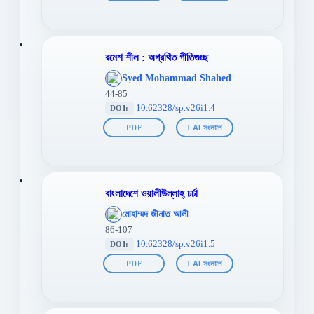
রমেশ শীল : অগ্রথিত গীতিগুচ্ছ
';
Syed Mohammad Shahed
};">
44-85
10.62328/sp.v26i1.4
DOI:
PDF
AI সংলাপে
বাংলাদেশে ওয়ালীউল্লাহ্‌ চৰ্চা
';
মোহাম্মদ জীনাত আলী
};">
86-107
10.62328/sp.v26i1.5
DOI:
PDF
AI সংলাপে