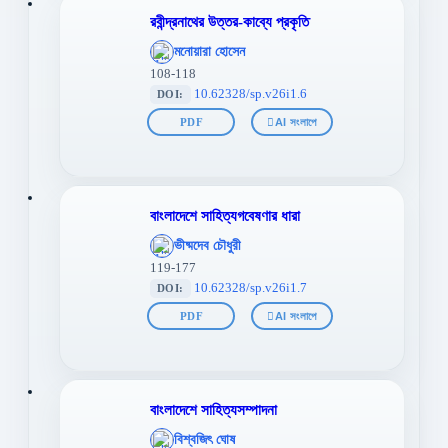
রবীন্দ্রনাথের উত্তর-কাব্যে প্রকৃতি
';
মনোয়ারা হোসেন
};">
108-118
10.62328/sp.v26i1.6
DOI:
PDF
AI সংলাপে
বাংলাদেশে সাহিত্যগবেষণার ধারা
';
ভীষ্মদেব চৌধুরী
};">
119-177
10.62328/sp.v26i1.7
DOI:
PDF
AI সংলাপে
বাংলাদেশে সাহিত্যসম্পাদনা
';
বিশ্বজিৎ ঘোষ