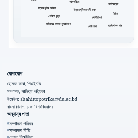
চর্যাপদ
আত্মপরিচয়
জাতিসত্তা
উত্তরাধুনিক কবিতা
উত্তরাধুনিকতাবাদী তত্ত্ব
নির্বাণ
গেরিলা যুদ্ধ
চর্যাগীতিকা
চর্যাপদের গানের পুনর্জাগরণ
দ্ব্যর্থবোধক শব্দ
থেরীগাথা
যোগাযোগ
হোসনে আরা, পিএইচডি
সম্পাদক, সাহিত্য পত্রিকা
ইমেইল: shahittopotrika@du.ac.bd
বাংলা বিভাগ, ঢাকা বিশ্ববিদ্যালয়
অন্যান্য পাতা
সম্পাদনা পরিষদ
সম্পাদনা নীতি
লেখক নির্দেশিকা