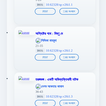
10.62328/sp.v26i1.1
DOI:
PDF
AI সংলাপে
অগ্নিষ্টের পথে : বিষ্ণু দে
';
সিদ্দিকা মাহমুদা
};">
21-35
10.62328/sp.v26i1.2
DOI:
PDF
AI সংলাপে
তরঙ্গভঙ্গ : একটি অভিব্যক্তিবাদী নাটক
';
বেগম আকতার কামাল
};">
36-43
10.62328/sp.v26i1.3
DOI:
PDF
AI সংলাপে