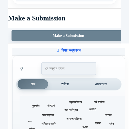
Make a Submission
Make a Submission
বিষয় অনুসন্ধান
⚲
মেঘ
তালিকা
এলোমেলো
চর্য্যাচর্যবিনিশ্চয়
নারী নির্যাতন
গণহত্যা
পুনর্নির্মাণ
চর্যাগীতি
আত্ম-আবিষ্কার
অভিবাস্তবতা
দেশভাগ
অসাম্প্রদায়িকতা
সংঘ
ছদ্মায়ন
অস্তিত্ব-সংকট
বাউল
খণ্ডন