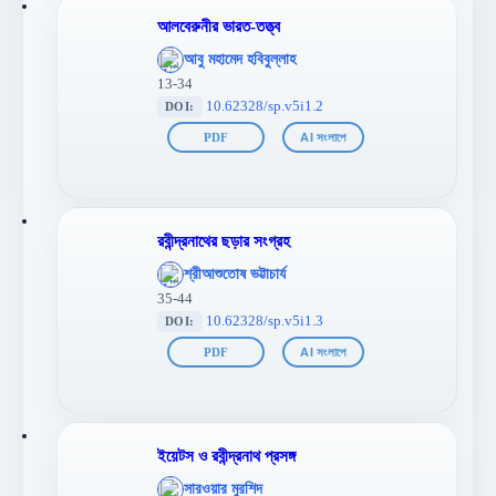
আলবেরুনীর ভারত-তত্ত্ব
';
আবু মহামেদ হবিবুল্লাহ
};">
13-34
10.62328/sp.v5i1.2
DOI:
PDF
AI সংলাপে
রবীন্দ্রনাথের ছড়ার সংগ্রহ
';
শ্রীআশুতোষ ভট্টাচার্য
};">
35-44
10.62328/sp.v5i1.3
DOI:
PDF
AI সংলাপে
ইয়েটস ও রবীন্দ্রনাথ প্রসঙ্গ
';
সারওয়ার মুরশিদ