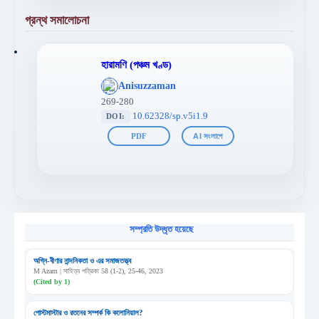
গ্রন্থ সমালোচনা
হারামণি (পঞ্চম খণ্ড)
';
Anisuzzaman
};">
269-280
10.62328/sp.v5i1.9
DOI:
PDF
AI সংলাপে
সম্প্রতি উদ্ধৃত হয়েছে
অগ্নি-বীণার নান্দনিকতা ও এর সমাজতত্ত্ব
M Azam | সাহিত্য পত্রিকা 58 (1-2), 25-46, 2023
(Cited by 1)
পোস্টমাস্টার ও রতনের সম্পর্ক কি কলোনিয়াল?