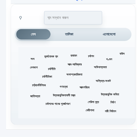
⚲
মেঘ
তালিকা
এলোমেলো
বাউল
ছদ্মায়ন
চর্যাপদ
দ্ব্যর্থবোধক শব্দ
সংঘ
খণ্ডন
আত্ম-আবিষ্কার
অভিবাস্তবতা
দেশভাগ
চর্যাগীতি
অসাম্প্রদায়িকতা
চর্যাগীতিকা
অস্তিত্ব-সংকট
চর্য্যাচর্যবিনিশ্চয়
গণহত্যা
আত্মপরিচয়
উত্তরাধুনিক কবিতা
উত্তরাধুনিকতাবাদী তত্ত্ব
জাতিসত্তা
গেরিলা যুদ্ধ
নির্বাণ
চর্যাপদের গানের পুনর্জাগরণ
থেরীগাথা
নারী নির্যাতন