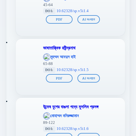
};">
45-64
10.62328/sp.v5i1.4
DOI:
PDF
AI সংলাপে
ভাষাতাত্ত্বিক রবীন্দ্রনাথ
';
মুহম্মদ আবদুল হাই
};">
65-88
10.62328/sp.v5i1.5
DOI:
PDF
AI সংলাপে
উন্মেষ যুগের বাঙলা গদ্যে মুসলিম প্রসঙ্গ
';
মোহাম্মদ মনিরুজ্জামান
};">
89-122
10.62328/sp.v5i1.6
DOI: