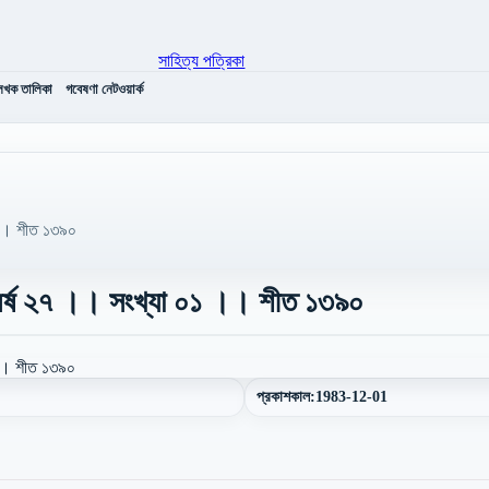
েখক তালিকা
গবেষণা নেটওয়ার্ক
 ।। শীত ১৩৯০
বর্ষ ২৭ ।। সংখ্যা ০১ ।। শীত ১৩৯০
প্রকাশকাল:
1983-12-01