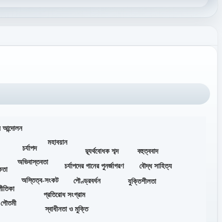
র আন্দোলন
মহাবয়ান
চর্যাপদ
দ্ব্যর্থবোধক শব্দ
বহুত্ববাদ
অভিবাস্তবতা
চর্যাপদের গানের পুনর্জাগরণ
বৌদ্ধ সাহিত্য
কতা
অস্তিত্ব-সংকট
পৌণ্ড্রবর্ধন
যুক্তিশীলতা
াগীতিকা
প্রতিরোধ সংগ্রাম
 গৌতমী
স্বাধীনতা ও মুক্তি