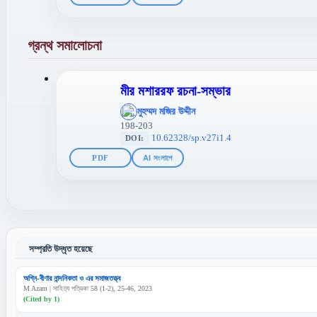
গ্রন্থ সমালোচনা
মীর মশাররফ রচনা-সম্ভার
';
মুহম্মদ মজির উদ্দীন
};">
198-203
10.62328/sp.v27i1.4
DOI:
PDF
AI সংলাপে
সম্প্রতি উদ্ধৃত হয়েছে
অগ্নি-বীণার নান্দনিকতা ও এর সমাজতত্ত্ব
M Azam | সাহিত্য পত্রিকা 58 (1-2), 25-46, 2023
(Cited by 1)