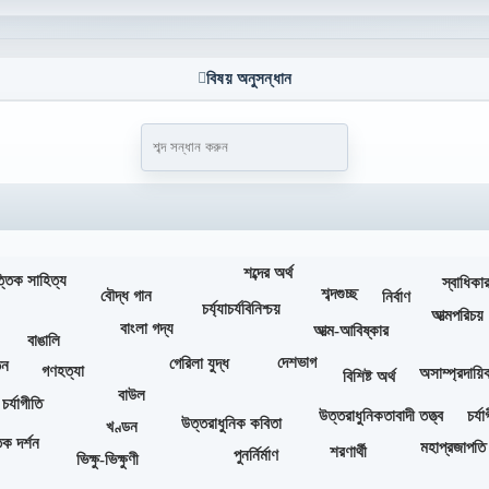
বিষয় অনুসন্ধান
শব্দের অর্থ
ত্তিক সাহিত্য
স্বাধিকা
শব্দগুচ্ছ
বৌদ্ধ গান
নির্বাণ
চর্য্যাচর্যবিনিশ্চয়
আত্মপরিচয়
বাংলা গদ্য
আত্ম-আবিষ্কার
বাঙালি
দেশভাগ
গেরিলা যুদ্ধ
াতন
গণহত্যা
অসাম্প্রদায়ি
বিশিষ্ট অর্থ
বাউল
চর্যাগীতি
চর্য
উত্তরাধুনিকতাবাদী তত্ত্ব
উত্তরাধুনিক কবিতা
খণ্ডন
ক দর্শন
মহাপ্রজাপতি
শরণার্থী
পুনর্নির্মাণ
ভিক্ষু-ভিক্ষুণী