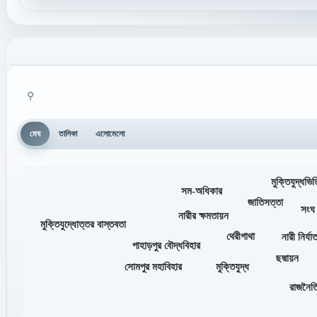
⚲
মেঘ
তালিকা
এলোমেলো
মুক্তিযুদ্ধভি
সম-অধিকার
জাতিসত্তা
সংঘ
নারীর ক্ষমতায়ন
মুক্তিযুদ্ধোত্তর বাস্তবতা
থেরীগাথা
নারী নির্য
পাহাড়পুর বৌদ্ধবিহার
ছদ্মায়ন
সোমপুর মহাবিহার
মুক্তিযুদ্ধ
রাজনৈতি