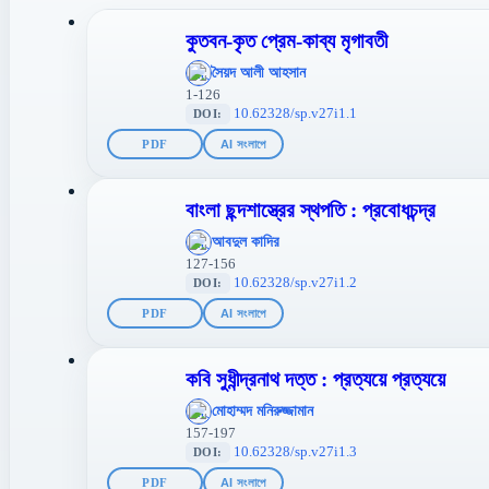
কুতবন-কৃত প্রেম-কাব্য মৃগাবতী
';
সৈয়দ আলী আহসান
};">
1-126
10.62328/sp.v27i1.1
DOI:
PDF
AI সংলাপে
বাংলা ছন্দশাস্ত্রের স্থপতি : প্রবোধচন্দ্র
';
আবদুল কাদির
};">
127-156
10.62328/sp.v27i1.2
DOI:
PDF
AI সংলাপে
কবি সুধীন্দ্রনাথ দত্ত : প্রত্যয়ে প্রত্যয়ে
';
মোহাম্মদ মনিরুজ্জামান
};">
157-197
10.62328/sp.v27i1.3
DOI:
PDF
AI সংলাপে