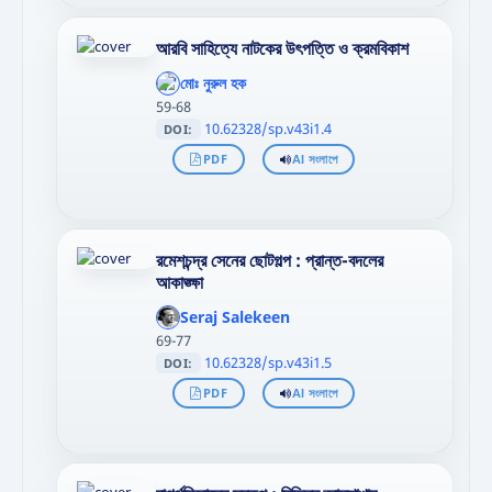
আরবি সাহিত্যে নাটকের উৎপত্তি ও ক্রমবিকাশ
';
};"
মোঃ নুরুল হক
>
59-68
10.62328/sp.v43i1.4
DOI:
PDF
AI সংলাপে
রমেশচন্দ্র সেনের ছোটগল্প : প্রান্ত-বদলের
আকাঙ্ক্ষা
';
};"
Seraj Salekeen
>
69-77
10.62328/sp.v43i1.5
DOI:
PDF
AI সংলাপে