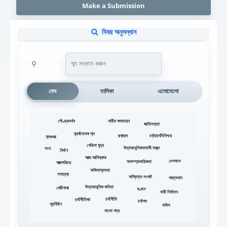
Make a Submission
বিষয় অনুসন্ধান
⚲
মেঘ
তালিকা
এলোমেলো
পৌণ্ড্রবর্ধন
নারীর ক্ষমতায়ন
জাতিসত্তা
দ্ব্যর্থবোধক শব্দ
চর্য্যাচর্যবিনিশ্চয়
ছদ্মায়ন
শব্দগুচ্ছ
গেরিলা যুদ্ধ
উত্তরাধুনিকতাবাদী তত্ত্ব
সংঘ
নির্বাণ
আত্ম-আবিষ্কার
দেশভাগ
অসাম্প্রদায়িকতা
আত্মপরিচয়
অভিবাস্তবতা
গণহত্যা
অস্তিত্ব-সংকট
বহুত্ববাদ
উত্তরাধুনিক কবিতা
থেরীগাথা
খণ্ডন
নারী নির্যাতন
চর্যাগীতি
চর্যাগীতিকা
চর্যাপদ
পুনর্নির্মাণ
বাউল
বাংলা গদ্য