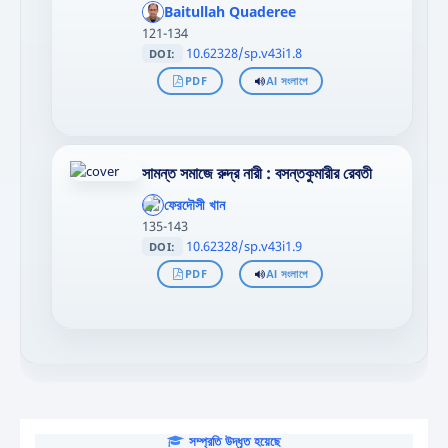
};"
Baitullah Quaderee
>
121-134
10.62328/sp.v43i1.8
DOI:
PDF
AI সংলাপে
সামন্ত সমাজে রুদ্র নারী : বসন্তকুমারীর রেবতী
';
};"
ফেরদৌসী খান
>
135-143
10.62328/sp.v43i1.9
DOI:
PDF
AI সংলাপে
সম্প্রতি উদ্ধৃত হয়েছে