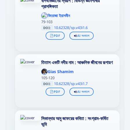
বাগর্থবিজ্ঞানের স্বরূপ : বিভিন্ন জ্ঞানশাখার
প্রাসঙ্গিকতা
';
};"
ফিরোজা ইয়াসমীন
>
79-103
10.62328/sp.v43i1.6
DOI:
PDF
AI সংলাপে
তিতাস একটি নদীর নাম : আঞ্চলিক জীবনের রূপায়ণ
';
};"
Gias Shamim
>
105-120
10.62328/sp.v43i1.7
DOI:
PDF
AI সংলাপে
সিকান্‌দার আবু জাফরের কবিতা : সংগ্রাম-কৰ্ষিত
ভূমি
';