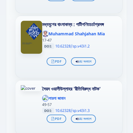
মধ্যযুগের বাংলাকাব্য : পাটীগণিতচর্চাপ্রসঙ্গ
';
};"
Muhammad Shahjahan Mia
>
17-47
10.62328/sp.v43i1.2
DOI:
PDF
AI সংলাপে
সৈয়দ ওয়ালীউল্লাহর 'রীতিবিরুদ্ধ নাটক'
';
};"
লায়লা জামান
>
49-57
10.62328/sp.v43i1.3
DOI:
PDF
AI সংলাপে