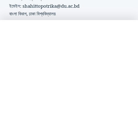
ইমেইল: shahittopotrika@du.ac.bd
বাংলা বিভাগ, ঢাকা বিশ্ববিদ্যালয়
এখন শুনছেন
প্রবন্ধের শিরোনাম...
অন্যান্য পাতা
সম্পাদনা পরিষদ
সম্পাদনা নীতি
লেখক নির্দেশিকা
গোপনীয়তা নীতি
Crossmark Policy
সার্বিক তত্ত্বাবধানে
সাহিত্য পত্রিকার ই-আর্কাইভ
ও অনলাইন সংস্করণের
সার্বিক তত্ত্বাবধানে
জোবায়ের আবদুল্লাহ
zobayer@du.ac.bd