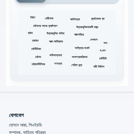
নির্বাণ
থেরীগাথা
দ্ব্যর্থবোধক শব্দ
জাতিসত্তা
চর্যাপদের গানের পুনর্জাগরণ
উত্তরাধুনিকতাবাদী তত্ত্ব
বাউল
উত্তরাধুনিক কবিতা
আত্মপরিচয়
দেশভাগ
ছদ্মায়ন
আত্ম-আবিষ্কার
সংঘ
অস্তিত্ব-সংকট
চর্যাগীতিকা
খণ্ডন
অভিবাস্তবতা
চর্যাপদ
অসাম্প্রদায়িকতা
চর্যাগীতি
গণহত্যা
চর্য্যাচর্যবিনিশ্চয়
গেরিলা যুদ্ধ
নারী নির্যাতন
যোগাযোগ
হোসনে আরা, পিএইচডি
সম্পাদক, সাহিত্য পত্রিকা