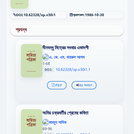
DOI:
10.62328/sp.v30i1
প্রকাশকাল:
1986-10-30
প্রবন্ধ
দীনবন্ধু মিত্রের সধবার একাদশী
';
};"
এ. কে. এম. খায়রুল আলম
>
1-68
10.62328/sp.v30i1.1
DOI:
PDF
AI সংলাপে
অমিয় চক্রবর্তীর প্রেমের কবিতা
';
};"
মাহবুব সাদিক
>
69-96