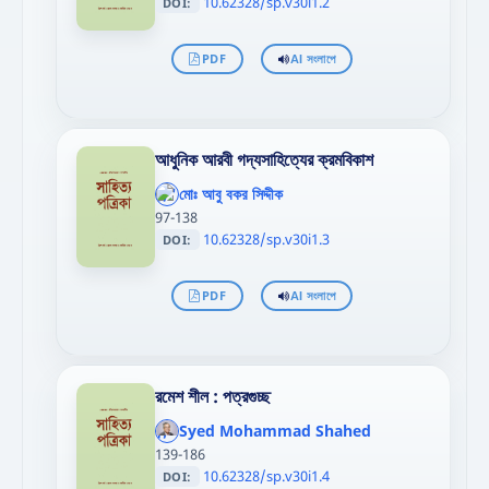
10.62328/sp.v30i1.2
DOI:
PDF
AI সংলাপে
আধুনিক আরবী গদ্যসাহিত্যের ক্রমবিকাশ
';
};"
মোঃ আবু বকর সিদ্দীক
>
97-138
10.62328/sp.v30i1.3
DOI:
PDF
AI সংলাপে
রমেশ শীল : পত্রগুচ্ছ
';
};"
Syed Mohammad Shahed
>
139-186
10.62328/sp.v30i1.4
DOI: