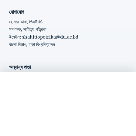
যোগাযোগ
হোসনে আরা, পিএইচডি
সম্পাদক, সাহিত্য পত্রিকা
ইমেইল: shahittopotrika@du.ac.bd
বাংলা বিভাগ, ঢাকা বিশ্ববিদ্যালয়
অন্যান্য পাতা
সম্পাদনা পরিষদ
এখন শুনছেন
সম্পাদনা নীতি
প্রবন্ধের শিরোনাম...
লেখক নির্দেশিকা
গোপনীয়তা নীতি
Crossmark Policy
সার্বিক তত্ত্বাবধানে
সাহিত্য পত্রিকার ই-আর্কাইভ