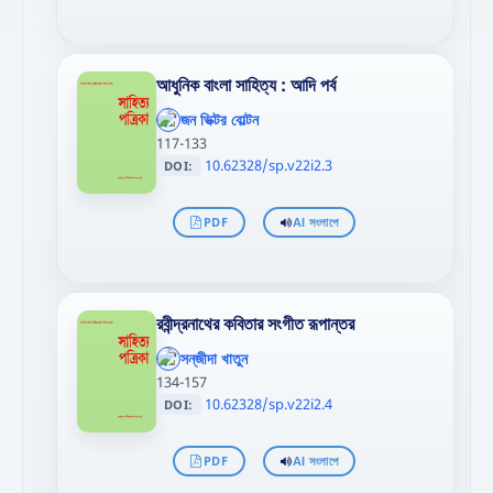
আধুনিক বাংলা সাহিত্য : আদি পৰ্ব
';
};"
জন ভিক্টর বোল্টন
>
117-133
10.62328/sp.v22i2.3
DOI:
PDF
AI সংলাপে
রবীন্দ্রনাথের কবিতার সংগীত রূপান্তর
';
};"
সন্‌জীদা খাতুন
>
134-157
10.62328/sp.v22i2.4
DOI:
PDF
AI সংলাপে