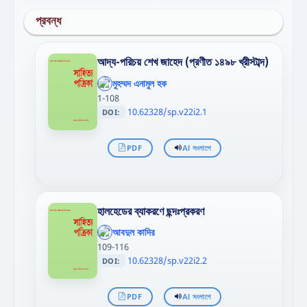
প্রবন্ধ
আদ্য-পরিচয় শেখ জাহেদ (প্রণীত ১৪৯৮ খ্রীস্টাব্দ)
';
};"
মুহম্মদ এনামুল হক
>
1-108
10.62328/sp.v22i2.1
DOI:
PDF
AI সংলাপে
হালহেডের ব্যাকরণে ছন্দঃপ্রকরণ
';
};"
আবদুল কাদির
>
109-116
10.62328/sp.v22i2.2
DOI:
PDF
AI সংলাপে