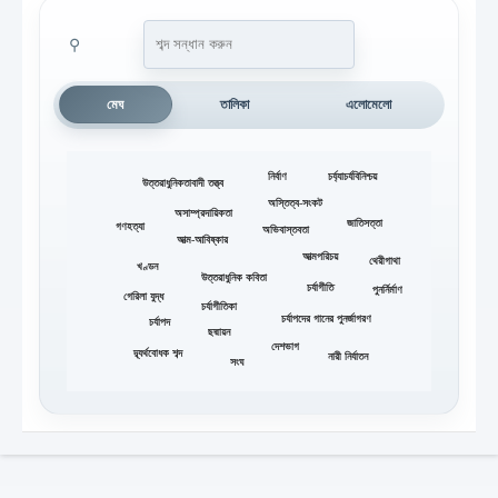
⚲
মেঘ
তালিকা
এলোমেলো
নির্বাণ
চর্য্যাচর্যবিনিশ্চয়
উত্তরাধুনিকতাবাদী তত্ত্ব
অস্তিত্ব-সংকট
অসাম্প্রদায়িকতা
জাতিসত্তা
গণহত্যা
অভিবাস্তবতা
আত্ম-আবিষ্কার
আত্মপরিচয়
থেরীগাথা
খণ্ডন
উত্তরাধুনিক কবিতা
চর্যাগীতি
পুনর্নির্মাণ
গেরিলা যুদ্ধ
চর্যাগীতিকা
চর্যাপদের গানের পুনর্জাগরণ
চর্যাপদ
ছদ্মায়ন
দেশভাগ
দ্ব্যর্থবোধক শব্দ
নারী নির্যাতন
সংঘ