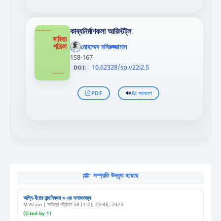
কাব্যনির্মাণকলা আরিস্টট্‌ল
';
};"
মোহাম্মদ মনিরুজ্জামান
>
158-167
10.62328/sp.v22i2.5
DOI:
PDF
AI সংলাপে
সম্প্রতি উদ্ধৃত হয়েছে
অগ্নি-বীণার নান্দনিকতা ও এর সমাজতত্ত্ব
M Azam | সাহিত্য পত্রিকা 58 (1-2), 25-46, 2023
(Cited by 1)