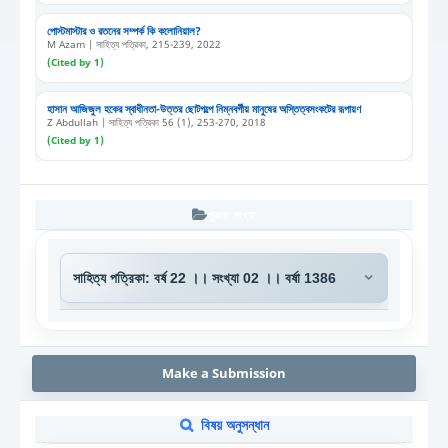
পোস্টমাস্টার ও রতনের সম্পর্ক কি কলোনিয়াল?
M Azam | সাহিত্য পত্রিকা, 215-239, 2022
(Cited by 1)
হাসান আজিজুল হকের স্বাধীনতা-উত্তর ছোটগল্পে নিম্নবর্গীয় মানুষের অস্তিত্বসংকটের রূপায়ণ
Z Abdullah | সাহিত্য পত্রিকা 56 (1), 253-270, 2018
(Cited by 1)
পুরনো সংখ্যা
Make a Submission
বিষয় অনুসন্ধান