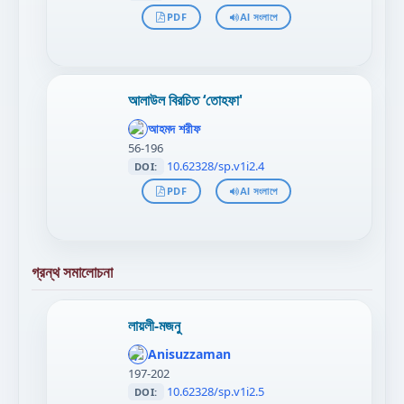
PDF
AI সংলাপে
আলাউল বিরচিত ‘তোহফা'
আহমদ শরীফ
56-196
10.62328/sp.v1i2.4
DOI:
PDF
AI সংলাপে
গ্রন্থ সমালোচনা
লায়লী-মজনু
';
};"
Anisuzzaman
>
197-202
10.62328/sp.v1i2.5
DOI: