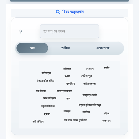
বিষয় অনুসন্ধান
⚲
মেঘ
তালিকা
এলোমেলো
নির্বাণ
দেশভাগ
থেরীগাথা
জাতিসত্তা
গেরিলা যুদ্ধ
খণ্ডন
উত্তরাধুনিক কবিতা
আত্মপরিচয়
অভিবাস্তবতা
চর্যাগীতিকা
অসাম্প্রদায়িকতা
অস্তিত্ব-সংকট
আত্ম-আবিষ্কার
সংঘ
উত্তরাধুনিকতাবাদী তত্ত্ব
চর্য্যাচর্যবিনিশ্চয়
গণহত্যা
চর্যাগীতি
চর্যাপদ
ছদ্মায়ন
চর্যাপদের গানের পুনর্জাগরণ
বহুত্ববাদ
নারী নির্যাতন