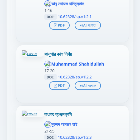
};"
আবু মহামেদ হাবিবুল্লাহ
>
1-16
10.62328/sp.v1i2.1
DOI:
PDF
AI সংলাপে
কানুপার কাল নির্ণয়
';
};"
Muhammad Shahidullah
>
17-20
10.62328/sp.v1i2.2
DOI:
PDF
AI সংলাপে
বাংলার ব্যঞ্জনধ্বনি
';
};"
মুহম্মদ আবদুল হাই
>
21-55
10.62328/sp.v1i2.3
DOI: