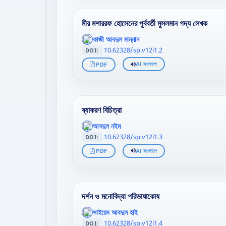
মীর মশাররফ হোসেনের পূর্ববর্তী মুসলমান গদ্য লেখক
';
কাজী আবদুল মান্নান
};">
10.62328/sp.v12i1.2
DOI:
PDF
AI সংলাপে
ব্যাকরণ বিচিত্রা
';
আবদুল নইম
};">
10.62328/sp.v12i1.3
DOI:
PDF
AI সংলাপে
দর্শন ও মনোবিদ্যা পরিভাষাকোষ
';
সাইয়েদ আবদুল হাই
};">
10.62328/sp.v12i1.4
DOI: