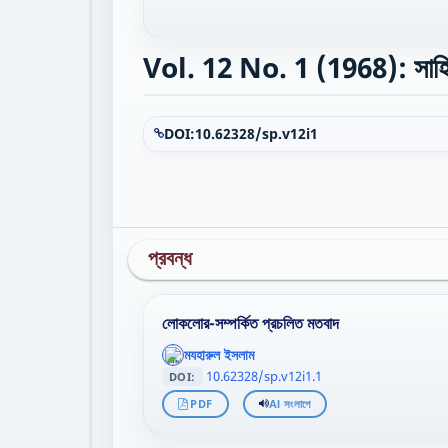
Vol. 12 No. 1 (1968): সাহিত্য 
DOI:
10.62328/sp.v12i1
প্রবন্ধ
লোকলোর-সম্পর্কিত প্রচলিত মতবাদ
';
মযহারুল ইসলাম
};">
10.62328/sp.v12i1.1
DOI:
PDF
AI সংলাপে