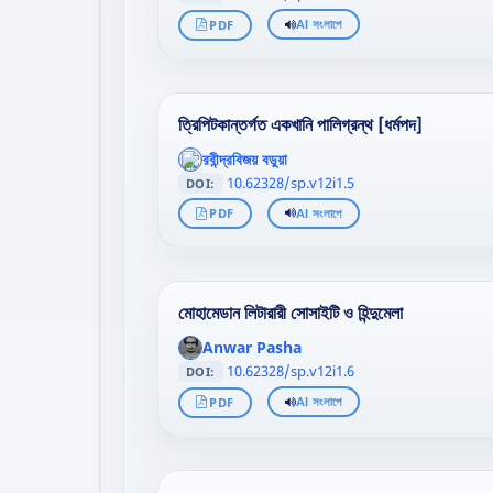
PDF
AI সংলাপে
ত্রিপিটকান্তর্গত একখানি পালিগ্রন্থ [ধর্মপদ]
';
রবীন্দ্রবিজয় বড়ুয়া
};">
10.62328/sp.v12i1.5
DOI:
PDF
AI সংলাপে
মোহামেডান লিটারারী সোসাইটি ও হিন্দুমেলা
';
Anwar Pasha
};">
10.62328/sp.v12i1.6
DOI:
PDF
AI সংলাপে