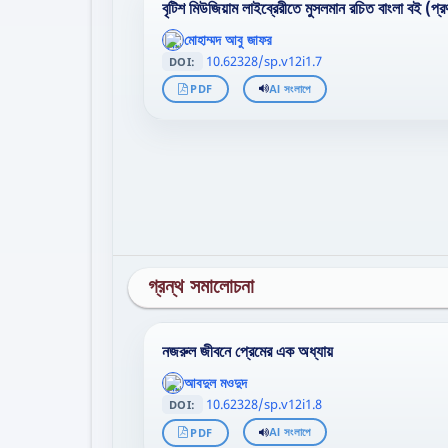
বৃটিশ মিউজিয়াম লাইব্রেরীতে মুসলমান রচিত বাংলা বই (প
';
মোহাম্মদ আবু জাফর
};">
10.62328/sp.v12i1.7
DOI:
PDF
AI সংলাপে
গ্রন্থ সমালোচনা
নজরুল জীবনে প্রেমের এক অধ্যায়
';
আবদুল মওদুদ
};">
10.62328/sp.v12i1.8
DOI:
PDF
AI সংলাপে