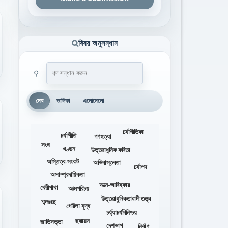
বিষয় অনুসন্ধান
⚲
মেঘ
তালিকা
এলোমেলো
চর্যাগীতিকা
চর্যাগীতি
গণহত্যা
সংঘ
খণ্ডন
উত্তরাধুনিক কবিতা
অস্তিত্ব-সংকট
অভিবাস্তবতা
চর্যাপদ
অসাম্প্রদায়িকতা
আত্ম-আবিষ্কার
থেরীগাথা
আত্মপরিচয়
উত্তরাধুনিকতাবাদী তত্ত্ব
শব্দগুচ্ছ
গেরিলা যুদ্ধ
চর্য্যাচর্যবিনিশ্চয়
ছদ্মায়ন
জাতিসত্তা
দেশভাগ
নির্বাণ