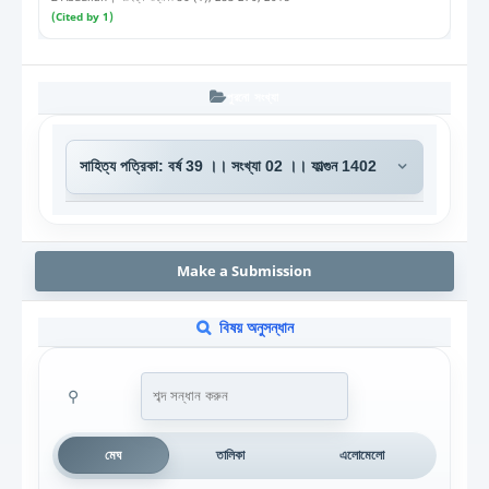
(Cited by 1)
পুরনো সংখ্যা
Make a Submission
বিষয় অনুসন্ধান
⚲
মেঘ
তালিকা
এলোমেলো