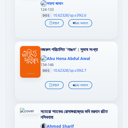
};"
লায়লা জামান
>
124-133
10.62328/sp.v39i2.6
DOI:
PDF
AI সংলাপে
নজরুল পরিচালিত 'লাঙল' : সুভাষ সংখ্যা
';
};"
Abu Hena Abdul Awal
>
134-146
10.62328/sp.v39i2.7
DOI:
PDF
AI সংলাপে
সতেরো শতকের রোসাঙ্গরাজ্যের কবি মরদান রচিত
নসিবনামা
Ahmed Sharif