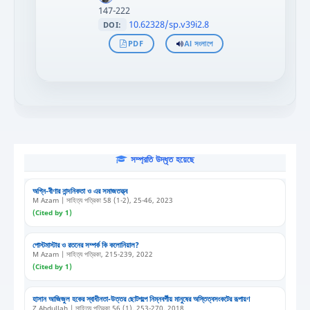
147-222
10.62328/sp.v39i2.8
DOI:
PDF
AI সংলাপে
সম্প্রতি উদ্ধৃত হয়েছে
অগ্নি-বীণার নান্দনিকতা ও এর সমাজতত্ত্ব
M Azam | সাহিত্য পত্রিকা 58 (1-2), 25-46, 2023
(Cited by 1)
পোস্টমাস্টার ও রতনের সম্পর্ক কি কলোনিয়াল?
M Azam | সাহিত্য পত্রিকা, 215-239, 2022
(Cited by 1)
হাসান আজিজুল হকের স্বাধীনতা-উত্তর ছোটগল্পে নিম্নবর্গীয় মানুষের অস্তিত্বসংকটের রূপায়ণ
Z Abdullah | সাহিত্য পত্রিকা 56 (1), 253-270, 2018