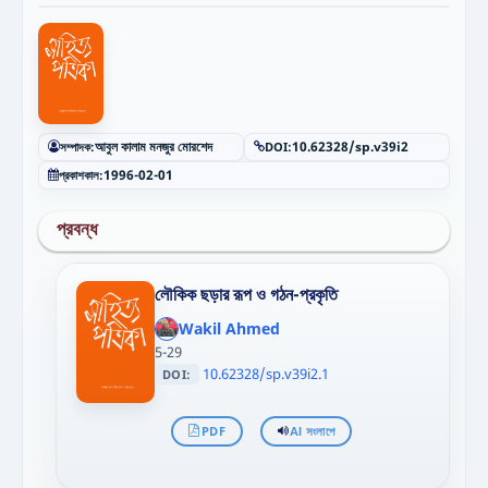
সম্পাদক:
আবুল কালাম মনজুর মোরশেদ
DOI:
10.62328/sp.v39i2
প্রকাশকাল:
1996-02-01
প্রবন্ধ
লৌকিক ছড়ার রূপ ও গঠন-প্রকৃতি
';
};"
Wakil Ahmed
>
5-29
10.62328/sp.v39i2.1
DOI:
PDF
AI সংলাপে