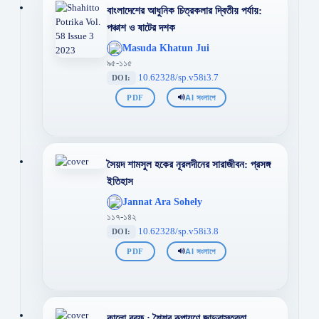
বাংলাদেশের আধুনিক চিত্রকলার দ্বিতীয় পর্যায়:
পঞ্চাশ ও ষাটের দশক
';
Masuda Khatun Jui
};">
৯৫-১১৫
10.62328/sp.v58i3.7
DOI:
PDF
AI সংলাপে
সৈয়দ শামসুল হকের নূরলদীনের সারাজীবন: প্রসঙ্গ
ইতিহাস
';
Jannat Ara Sohely
};">
১১৭-১৪২
10.62328/sp.v58i3.8
DOI:
PDF
AI সংলাপে
কালো বরফ : শৈশব রূপায়ণে জাদুবাস্তবতা