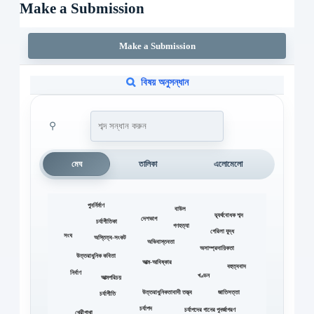
Make a Submission
Make a Submission
বিষয় অনুসন্ধান
⚲
মেঘ
তালিকা
এলোমেলো
পুনর্নির্মাণ
বাউল
দ্ব্যর্থবোধক শব্দ
দেশভাগ
চর্যাগীতিকা
গণহত্যা
গেরিলা যুদ্ধ
সংঘ
অস্তিত্ব-সংকট
অভিবাস্তবতা
অসাম্প্রদায়িকতা
উত্তরাধুনিক কবিতা
আত্ম-আবিষ্কার
বহুত্ববাদ
নির্বাণ
খণ্ডন
আত্মপরিচয়
উত্তরাধুনিকতাবাদী তত্ত্ব
জাতিসত্তা
চর্যাগীতি
চর্যাপদ
চর্যাপদের গানের পুনর্জাগরণ
থেরীগাথা