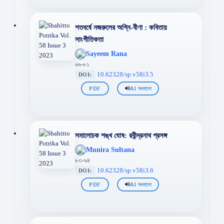
শতবর্ষে নজরুলের অগ্নি-বীণা : কবিতায়
সাংগীতিকতা
';
Sayeem Rana
};">
৬৯-৮১
10.62328/sp.v58i3.5
DOI:
PDF
AI সংলাপে
সমালোচক শঙ্খ ঘোষ: রবীন্দ্রনাথ প্রসঙ্গ
';
Munira Sultana
};">
৮৩-৯৪
10.62328/sp.v58i3.6
DOI:
PDF
AI সংলাপে