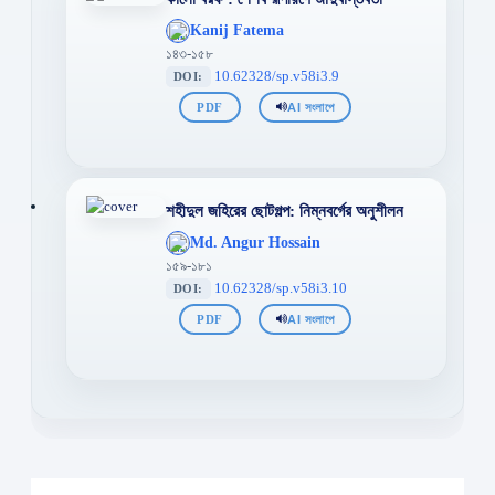
';
Kanij Fatema
};">
১৪৩-১৫৮
10.62328/sp.v58i3.9
DOI:
PDF
AI সংলাপে
শহীদুল জহিরের ছোটগল্প: নিম্নবর্গের অনুশীলন
';
Md. Angur Hossain
};">
১৫৯-১৮১
10.62328/sp.v58i3.10
DOI:
PDF
AI সংলাপে