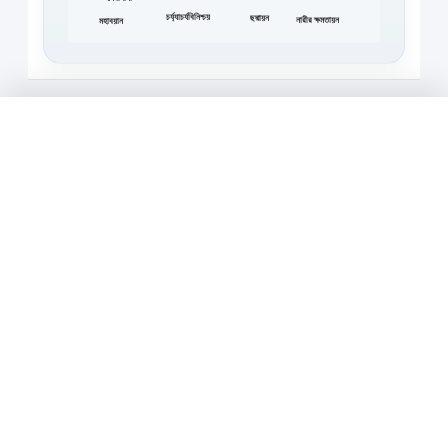
চর্য্যাচর্যবিনিশ্চয়
ছদ্মায়ন
নারীর ক্ষমতায়ন
মহাবয়ান
এখন শুনছেন
প্রবন্ধের শিরোনাম...
যোগাযোগ
হোসনে আরা, পিএইচডি
সম্পাদক, সাহিত্য পত্রিকা
ইমেইল: shahittopotrika@du.ac.bd
বাংলা বিভাগ, ঢাকা বিশ্ববিদ্যালয়
অন্যান্য পাতা
সম্পাদনা পরিষদ
সম্পাদনা নীতি
লেখক নির্দেশিকা