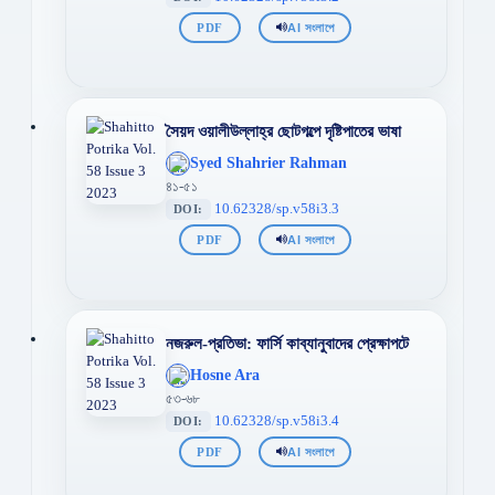
PDF
AI সংলাপে
সৈয়দ ওয়ালীউল্লাহ্‌র ছোটগল্পে দৃষ্টিপাতের ভাষা
';
Syed Shahrier Rahman
};">
৪১-৫১
10.62328/sp.v58i3.3
DOI:
PDF
AI সংলাপে
নজরুল-প্রতিভা: ফার্সি কাব্যানুবাদের প্রেক্ষাপটে
';
Hosne Ara
};">
৫৩-৬৮
10.62328/sp.v58i3.4
DOI:
PDF
AI সংলাপে