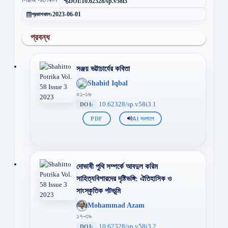
DOI:
10.62328/sp.v58i3
প্রকাশকাল:
2023-06-01
প্রবন্ধ
সঞ্জয় ভট্টাচার্যের কবিতা
';
Shahid Iqbal
};">
০১-১৬
10.62328/sp.v58i3.1
DOI:
PDF
AI সংলাপে
দোভাষী পুথি সম্পর্কে আবদুল করিম
সাহিত্যবিশারদের দৃষ্টিভঙ্গি: ঐতিহাসিক ও
সাংস্কৃতিক পটভূমি
';
Mohammad Azam
};">
১৭-৩৯
10.62328/sp.v58i3.2
DOI: