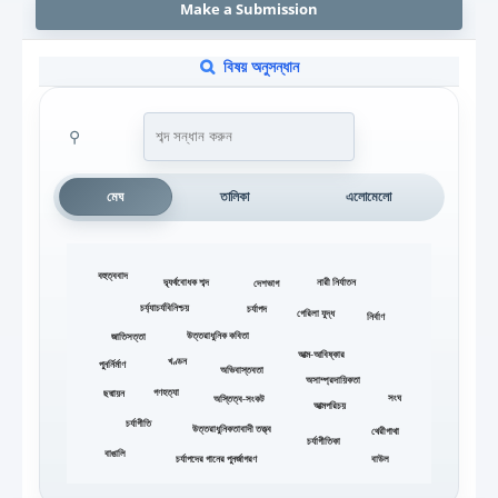
Make a Submission
বিষয় অনুসন্ধান
⚲
মেঘ
তালিকা
এলোমেলো
বহুত্ববাদ
দ্ব্যর্থবোধক শব্দ
নারী নির্যাতন
দেশভাগ
চর্য্যাচর্যবিনিশ্চয়
চর্যাপদ
গেরিলা যুদ্ধ
নির্বাণ
উত্তরাধুনিক কবিতা
জাতিসত্তা
আত্ম-আবিষ্কার
খণ্ডন
পুনর্নির্মাণ
অভিবাস্তবতা
অসাম্প্রদায়িকতা
গণহত্যা
ছদ্মায়ন
সংঘ
অস্তিত্ব-সংকট
আত্মপরিচয়
চর্যাগীতি
উত্তরাধুনিকতাবাদী তত্ত্ব
থেরীগাথা
চর্যাগীতিকা
বাঙালি
চর্যাপদের গানের পুনর্জাগরণ
বাউল