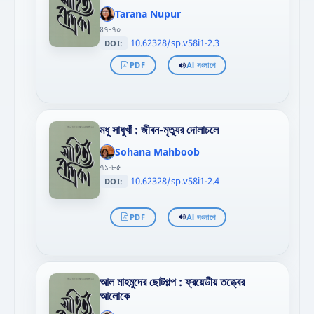
};"
Tarana Nupur
>
৪৭-৭০
10.62328/sp.v58i1-2.3
DOI:
PDF
AI সংলাপে
মধু সাধুখাঁ : জীবন-মৃত্যুর দোলাচলে
';
};"
Sohana Mahboob
>
৭১-৮৫
10.62328/sp.v58i1-2.4
DOI:
PDF
AI সংলাপে
আল মাহমুদের ছোটগল্প : ফ্রয়েডীয় তত্ত্বের
আলোকে
';