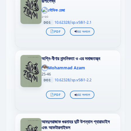
রূপালেখ্য
';
};"
সৌভিক রেজা
>
১-২৩
10.62328/sp.v58i1-2.1
DOI:
PDF
AI সংলাপে
অগ্নি-বীণার নান্দনিকতা ও এর সমাজতত্ত্ব
';
};"
Mohammad Azam
>
25-46
10.62328/sp.v58i1-2.2
DOI:
PDF
AI সংলাপে
আবদুলরাজাক গুরনাহর দুটি উপন্যাস প্যারাডাইস
এবং আফটারলাইভস
';