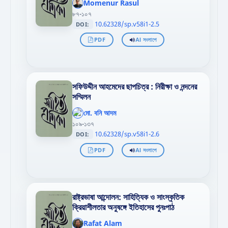
};"
Momenur Rasul
>
৮৭-১০৭
10.62328/sp.v58i1-2.5
DOI:
PDF
AI সংলাপে
সফিউদ্দীন আহমেদের ছাপচিত্র : নিরীক্ষা ও নন্দনের
সম্মিলন
';
};"
মো. বনি আদম
>
১০৯-১৩৭
10.62328/sp.v58i1-2.6
DOI:
PDF
AI সংলাপে
রাষ্ট্রভাষা আন্দোলন: সাহিত্যিক ও সাংস্কৃতিক
ক্রিয়াশীলতার অনুষঙ্গে ইতিহাসের পুনঃপাঠ
';
};"
Rafat Alam