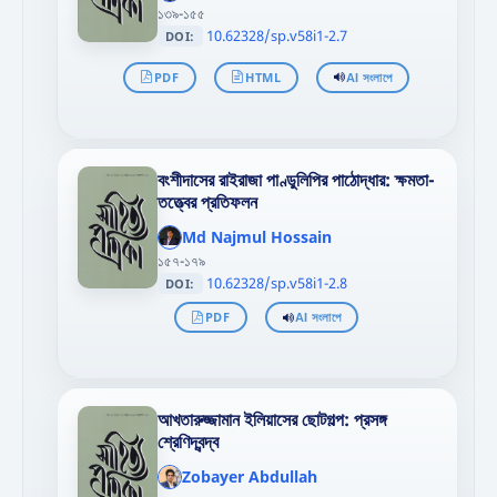
>
১৩৯-১৫৫
10.62328/sp.v58i1-2.7
DOI:
PDF
HTML
AI সংলাপে
বংশীদাসের রাইরাজা পাণ্ডুলিপির পাঠোদ্ধার: ক্ষমতা-
তত্ত্বের প্রতিফলন
';
};"
Md Najmul Hossain
>
১৫৭-১৭৯
10.62328/sp.v58i1-2.8
DOI:
PDF
AI সংলাপে
আখতারুজ্জামান ইলিয়াসের ছোটগল্প: প্রসঙ্গ
শ্রেণিদ্বন্দ্ব
';
};"
Zobayer Abdullah