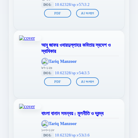
10.62328/sp.v57i3.2
DOI:
PDF
AI সংলাপে
আবু জাফর ওবায়দুল্লাহর কবিতায় স্বদেশ ও
স্বাধিকার
';
Tariq Manzoor
};">
৯৭-১২৬
10.62328/sp.v54i3.5
DOI:
PDF
AI সংলাপে
বাংলা বানান সমন্বয় : মূলনীতি ও দ্বন্দ্ব
';
Tariq Manzoor
};">
১০৩-১১৮
10.62328/sp.v53i3.6
DOI: