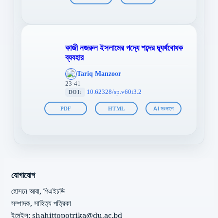
কাজী নজরুল ইসলামের গদ্যে শব্দের দ্ব্যর্থবোধক
ব্যবহার
';
Tariq Manzoor
};">
23-41
10.62328/sp.v60i3.2
DOI:
PDF
HTML
AI সংলাপে
যোগাযোগ
হোসনে আরা, পিএইচডি
সম্পাদক, সাহিত্য পত্রিকা
ইমেইল: shahittopotrika@du.ac.bd