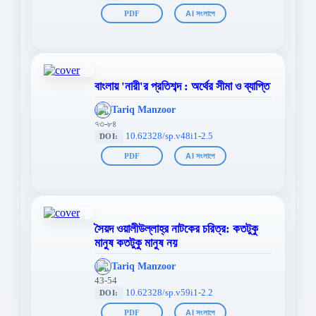
PDF
AI সংলাপে
বাংলায় 'নারী'র প্রতিশব্দ : অর্থের সীমা ও ব্যাপ্তি
';
Tariq Manzoor
};">
৭৩-৮৪
10.62328/sp.v48i1-2.5
DOI:
PDF
AI সংলাপে
সৈয়দ ওয়ালীউল্লাহ্‌র নাটকের চরিত্র: কতটুকু
মানুষ কতটুকু মানুষ নয়
';
Tariq Manzoor
};">
43-54
10.62328/sp.v59i1-2.2
DOI:
PDF
AI সংলাপে