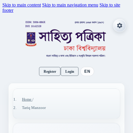
Skip to main content
Skip to main navigation menu
Skip to site
footer
EN
Register
Login
Home
/
Tariq Manzoor