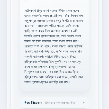
রবীন্দ্রনাথ ঠাকুর বাংলা গদ্যের লিখিত রূপকে মুখের
ভাষার কাছাকাছি করতে চেয়েছিলেন। তাঁর বিশ্বাস ছিল,
সাধু গদ্যের জায়গায় একসময় কথ্য
‘
চলতি ভাষা' জায়গা
করে নেবে। বাংলাভাষা-পরিচয় গ্রন্থে চলতি বাংলার
ধ্বনি, শব্দ ও বাক্য নিয়ে আলোচনা করেছেন। এটি
সরাসরি কোনো ব্যাকরণগ্রন্থ নয়; তবে যেভাবে বাংলা
ভাষার বিশ্লেষণ করেছেন, তাতে বাংলা ভাষার রূপ ও
প্রবণতা স্পষ্ট ধরা পড়ে। বাংলা লিখিত গদ্যের কাঠামো
প্রচলিত ব্যাকরণ-নির্ভর হবে, না কি বাংলা গদ্যের চাল
অনুযায়ী ব্যাকরণের কাঠামো নির্মিত হবে, এ বিষয়ে
রবীন্দ্রনাথের অভিপ্রায় ছিল সুস্পষ্ট। বর্তমান প্রবন্ধে
বাংলা ভাষার রূপ সম্পর্কে গ্রন্থলেখকের মতামত
বিশ্লেষণ করা হয়েছে। এর মধ্য দিয়ে ভাষাতাত্ত্বিক
রবীন্দ্রনাথকে যেমন আবিষ্কার করা সম্ভব, তেমনি বাংলা
ভাষার প্রয়োগ-সূত্রও উপলব্ধি করা যাবে।
✦
AI বিশ্লেষণ
▼
· ক্লিক করে পড়ার সহায়তা নিন