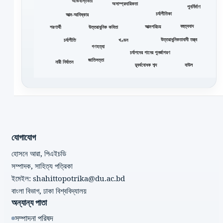
অভিবাস্তবতা
অসাম্প্রদায়িকতা
পুনর্নির্মাণ
চর্যাগীতিকা
আত্ম-আবিষ্কার
বহুত্ববাদ
আত্মপরিচয়
শরণার্থী
উত্তরাধুনিক কবিতা
উত্তরাধুনিকতাবাদী তত্ত্ব
চর্যাগীতি
খণ্ডন
গণহত্যা
চর্যাপদের গানের পুনর্জাগরণ
জাতিসত্তা
নারী নির্যাতন
দ্ব্যর্থবোধক শব্দ
বাউল
যোগাযোগ
হোসনে আরা, পিএইচডি
সম্পাদক, সাহিত্য পত্রিকা
ইমেইল: shahittopotrika@du.ac.bd
বাংলা বিভাগ, ঢাকা বিশ্ববিদ্যালয়
অন্যান্য পাতা
সম্পাদনা পরিষদ