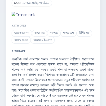
DOI:
10.62328/sp.v60i3.2
KEYWORDS
দ্ব্যর্থবোধক শব্দ
বাংলা গদ্য
শব্দগুচ্ছ
শব্দের অর্থ
বিশিষ্ট অর্থ
ভাষা ও সমাজ
নজরুল চরিতমানস
ABSTRACT
একাধিক অর্থ প্রকাশের ক্ষমতা শব্দের সহজাত বৈশিষ্ট্য। প্রকৃতপক্ষে
শব্দের নিজের অর্থ প্রকাশের ক্ষমতা থাকে না; বাক্যের পরিপ্রেক্ষিতে
শব্দের অর্থ তৈরি হয়। আবার একই শব্দ বা শব্দগুচ্ছ প্রয়শ বাক্যে
একাধিক অর্থ প্রকাশ করে। বিশেষত কাব্যভাষায় এটি প্রবলভাবে দেখা
যায়। কাজী নজরুল ইসলামের গদ্যভাষাতেও প্রচুর পরিমাণে দ্ব্যর্থবোধক
শব্দের ব্যবহার রয়েছে। নজরুল কবি ছিলেন বলেই এই প্রবণতা দেখা
যায়। তবে বিশ শতকের ব্রিটিশ উপনিবেশিত সমাজবাস্তবতাও এই সঙ্গে
খেয়াল রাখা দরকার; যে কারণে তাঁকে সচেতনভাবেই দ্ব্যর্থবোধক শব্দের
আশ্রয় নিতে হয়েছে। এই লেখায় নজরুলের প্রবন্ধ থেকে এ ধরনের