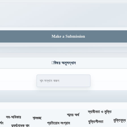
Make a Submission
বিষয় অনুসন্ধান
স্বাধীনতা ও মুক্তি
শব্দের অর্থ
সম-অধিকার
শব্দগুচ্ছ
মুক্তিযুদ্ধ
যুক্তিশীলতা
্শন
প্রতিরোধ সংগ্রাম
দ্ব্যর্থবোধক শব্দ