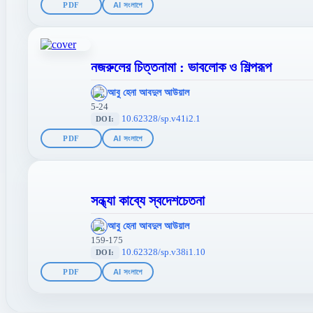
PDF
AI সংলাপে
নজরুলের চিত্তনামা : ভাবলোক ও শিল্পরূপ
';
আবু হেনা আবদুল আউয়াল
};">
5-24
10.62328/sp.v41i2.1
DOI:
PDF
AI সংলাপে
সন্ধ্যা কাব্যে স্বদেশচেতনা
';
আবু হেনা আবদুল আউয়াল
};">
159-175
10.62328/sp.v38i1.10
DOI:
PDF
AI সংলাপে