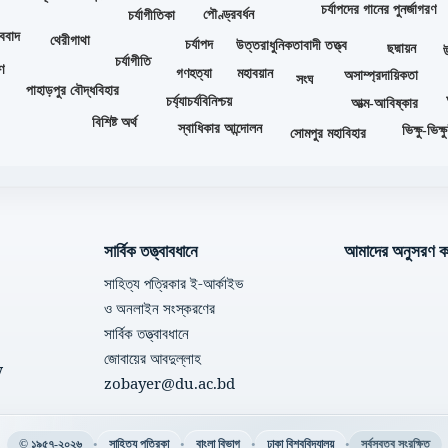
চর্যাপদের গানের পুনর্জাগরণ
পৌণ্ড্রবর্ধন
চর্যাগীতিকা
্ববাদ
থেরীগাথা
চর্যাপদ
উত্তরাধুনিকতাবাদী তত্ত্ব
ছদ্মায়ন
চর্যাগীতি
াণ
গণহত্যা
মহাবয়ান
অসাম্প্রদায়িকতা
সংঘ
পাহাড়পুর বৌদ্ধবিহার
চর্য্যাচর্যবিনিশ্চয়
আত্ম-আবিষ্কার
বিশিষ্ট অর্থ
স্বাধিকার আন্দোলন
ভিক্ষু-ভিক্ষ
সোমপুর মহাবিহার
সার্বিক তত্ত্বাবধানে
আমাদের অনুসরণ ক
সাহিত্য পত্রিকার ই-আর্কাইভ
ও অনলাইন সংস্করণের
সার্বিক তত্ত্বাবধানে
জোবায়ের আবদুল্লাহ
y
zobayer@du.ac.bd
•
•
•
•
© ১৯৫৭-২০২৬
সাহিত্য পত্রিকা
বাংলা বিভাগ
ঢাকা বিশ্ববিদ্যালয়
সর্বস্বত্ব সংরক্ষিত