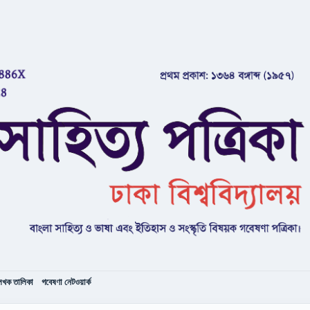
েখক তালিকা
গবেষণা নেটওয়ার্ক