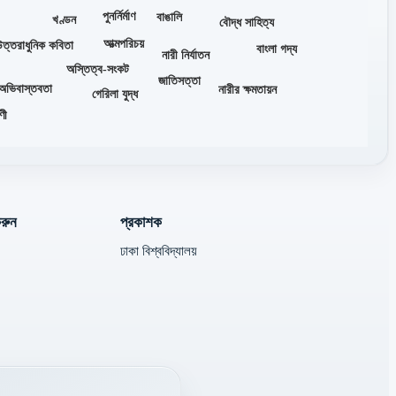
পুনর্নির্মাণ
বাঙালি
খণ্ডন
বৌদ্ধ সাহিত্য
আত্মপরিচয়
উত্তরাধুনিক কবিতা
বাংলা গদ্য
নারী নির্যাতন
অস্তিত্ব-সংকট
জাতিসত্তা
অভিবাস্তবতা
নারীর ক্ষমতায়ন
গেরিলা যুদ্ধ
ুণী
রুন
প্রকাশক
ঢাকা বিশ্ববিদ্যালয়