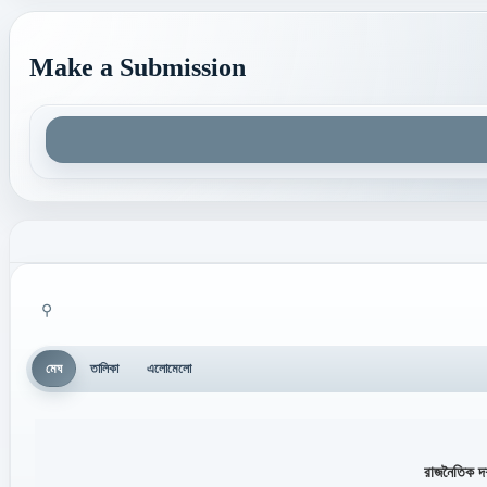
Make a Submission
⚲
মেঘ
তালিকা
এলোমেলো
রাজনৈতিক দর