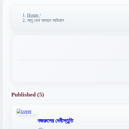
Home
/
আবু হেনা আবদুল আউয়াল
Published (5)
নজরুলের দেবীস্তুতি
';