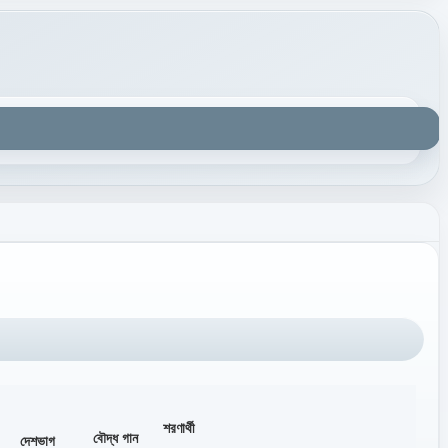
শরণার্থী
বৌদ্ধ গান
দেশভাগ