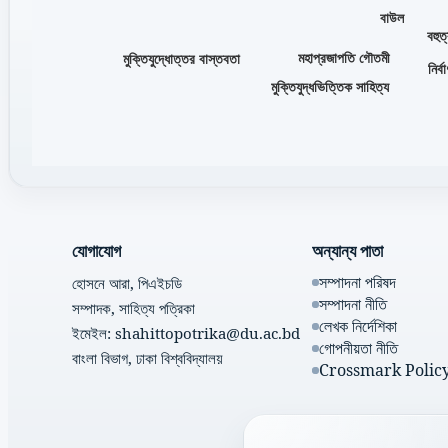
বাউল
বহুত
মহাপ্রজাপতি গৌতমী
মুক্তিযুদ্ধোত্তর বাস্তবতা
নির্ব
মুক্তিযুদ্ধভিত্তিক সাহিত্য
যোগাযোগ
অন্যান্য পাতা
সম্পাদনা পরিষদ
হোসনে আরা, পিএইচডি
সম্পাদনা নীতি
সম্পাদক, সাহিত্য পত্রিকা
লেখক নির্দেশিকা
ইমেইল: shahittopotrika@du.ac.bd
গোপনীয়তা নীতি
বাংলা বিভাগ, ঢাকা বিশ্ববিদ্যালয়
Crossmark Polic