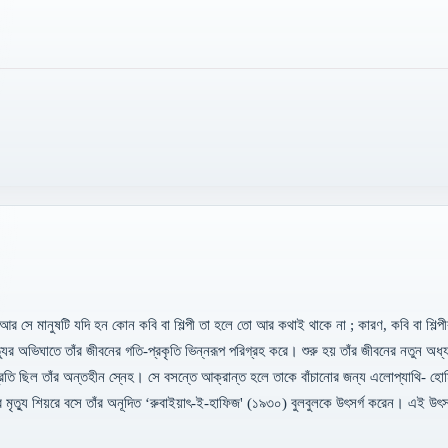
 আর সে মানুষটি যদি হন কোন কবি বা শিল্পী তা হলে তো আর কথাই থাকে না ; কারণ, কবি বা শি
র অভিঘাতে তাঁর জীবনের গতি-প্রকৃতি ভিন্নরূপ পরিগ্রহ করে। শুরু হয় তাঁর জীবনের নতুন অধ্যা
রতি ছিল তাঁর অন্তহীন স্নেহ। সে বসন্তে আক্রান্ত হলে তাকে বাঁচানোর জন্য এলোপ্যাথি- হোমিওপ্
ুলের মৃত্যু শিয়রে বসে তাঁর অনূদিত ‘রুবাইয়াৎ-ই-হাফিজ' (১৯৩০) বুলবুলকে উৎসর্গ করেন। এই উৎস