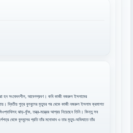
ল্পীরা হন সংবেদনশীল, আবেগপ্রবণ। কবি কাজী নজরুল ইসলামের
য়। দ্বিতীয় পুত্র বুলবুলের মৃত্যুর পর থেকে কাজী নজরুল ইসলাম ক্রমাগত
যাথিসহ ঝাড়-ফুঁক, তন্ত্র-মন্ত্রের আশ্রয় নিয়েছেন তিনি। কিন্তু সব
র্গপত্র থেকে বুলবুলের প্রতি তাঁর মনোভাব ও তার মৃত্যু-অভিঘাতে তাঁর