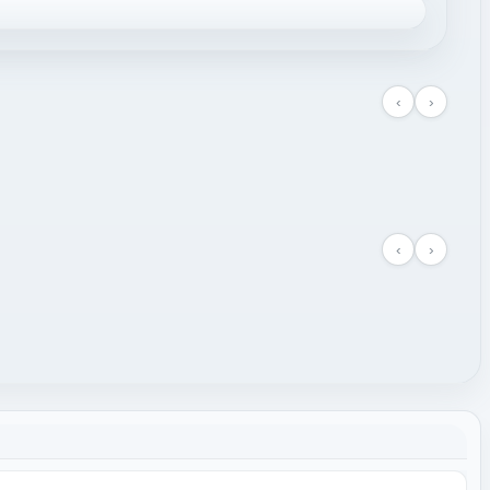
‹
›
‹
›