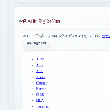
এই জার্নাল উদ্ধৃতির নিয়ম
নজরুলের দেবীস্তুতি . (2006).
সাহিত্য পত্রিকা
,
47
(2), 128-135.
https
আরও উদ্ধৃতি শৈলী
ACM
ACS
APA
ABNT
Chicago
Harvard
IEEE
MLA
Turabian