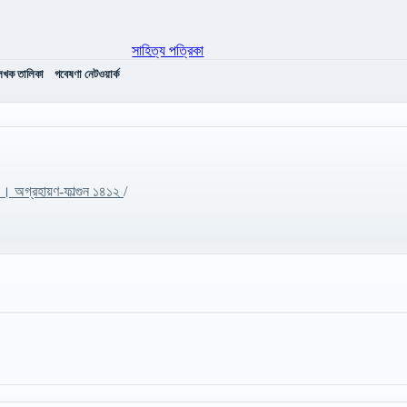
েখক তালিকা
গবেষণা নেটওয়ার্ক
।। অগ্রহায়ণ-ফাল্গুন ১৪১২
/