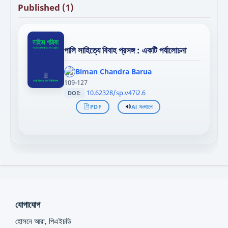
Published (1)
পালি সাহিত্যে বিবাহ প্রসঙ্গ : একটি পর্যালোচনা
';
};"
Biman Chandra Barua
>
109-127
10.62328/sp.v47i2.6
DOI:
PDF
AI সংলাপে
যোগাযোগ
হোসনে আরা, পিএইচডি