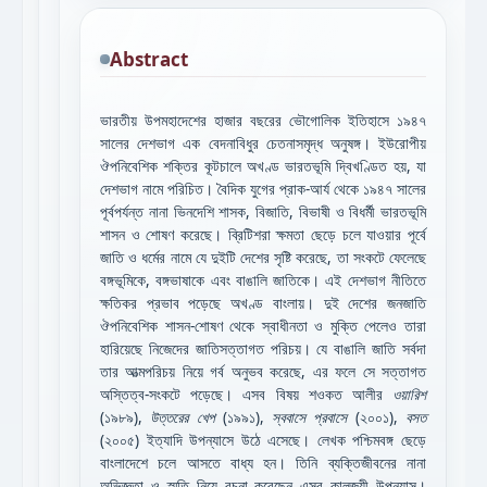
Abstract
ভারতীয় উপমহাদেশের হাজার বছরের ভৌগোলিক ইতিহাসে ১৯৪৭
সালের দেশভাগ এক বেদনাবিধুর চেতনাসমৃদ্ধ অনুষঙ্গ। ইউরোপীয়
ঔপনিবেশিক শক্তির কূটচালে অখণ্ড ভারতভূমি দ্বিখণ্ডিত হয়, যা
দেশভাগ নামে পরিচিত। বৈদিক যুগের প্রাক-আর্য থেকে ১৯৪৭ সালের
পূর্বপর্যন্ত নানা ভিনদেশি শাসক, বিজাতি, বিভাষী ও বিধর্মী ভারতভূমি
শাসন ও শোষণ করেছে। ব্রিটিশরা ক্ষমতা ছেড়ে চলে যাওয়ার পূর্বে
জাতি ও ধর্মের নামে যে দুইটি দেশের সৃষ্টি করেছে, তা সংকটে ফেলেছে
বঙ্গভূমিকে, বঙ্গভাষাকে এবং বাঙালি জাতিকে। এই দেশভাগ নীতিতে
ক্ষতিকর প্রভাব পড়েছে অখণ্ড বাংলায়। দুই দেশের জনজাতি
ঔপনিবেশিক শাসন-শোষণ থেকে স্বাধীনতা ও মুক্তি পেলেও তারা
হারিয়েছে নিজেদের জাতিসত্তাগত পরিচয়। যে বাঙালি জাতি সর্বদা
তার আত্মপরিচয় নিয়ে গর্ব অনুভব করেছে, এর ফলে সে সত্তাগত
অস্তিত্ব-সংকটে পড়েছে। এসব বিষয় শওকত আলীর
ওয়ারিশ
(১৯৮৯),
উত্তরের খেপ
(১৯৯১),
স্ববাসে প্রবাসে
(২০০১),
বসত
(২০০৫) ইত্যাদি উপন্যাসে উঠে এসেছে। লেখক পশ্চিমবঙ্গ ছেড়ে
বাংলাদেশে চলে আসতে বাধ্য হন। তিনি ব্যক্তিজীবনের নানা
অভিজ্ঞতা ও স্মৃতি নিয়ে রচনা করেছেন এসব কালজয়ী উপন্যাস।