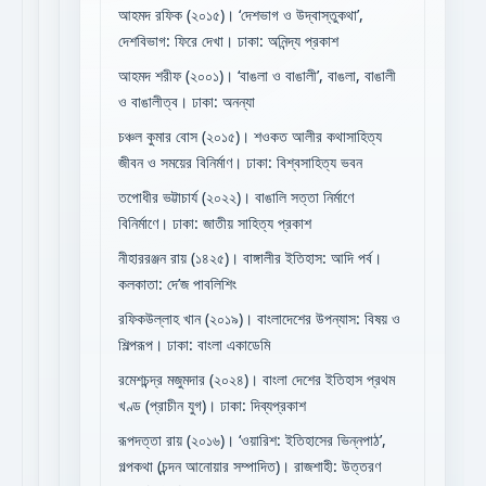
আহমদ রফিক (২০১৫)। ‘দেশভাগ ও উদ্বাস্তুকথা’,
দেশবিভাগ: ফিরে দেখা। ঢাকা: অনিন্দ্য প্রকাশ
আহমদ শরীফ (২০০১)। ‘বাঙলা ও বাঙালী’, বাঙলা, বাঙালী
ও বাঙালীত্ব। ঢাকা: অনন্যা
চঞ্চল কুমার বোস (২০১৫)। শওকত আলীর কথাসাহিত্য
জীবন ও সময়ের বিনির্মাণ। ঢাকা: বিশ্বসাহিত্য ভবন
তপোধীর ভট্টাচার্য (২০২২)। বাঙালি সত্তা নির্মাণে
বিনির্মাণে। ঢাকা: জাতীয় সাহিত্য প্রকাশ
নীহাররঞ্জন রায় (১৪২৫)। বাঙ্গালীর ইতিহাস: আদি পর্ব।
কলকাতা: দে’জ পাবলিশিং
রফিকউল্লাহ খান (২০১৯)। বাংলাদেশের উপন্যাস: বিষয় ও
শিল্পরূপ। ঢাকা: বাংলা একাডেমি
রমেশচন্দ্র মজুমদার (২০২৪)। বাংলা দেশের ইতিহাস প্রথম
খণ্ড (প্রাচীন যুগ)। ঢাকা: দিব্যপ্রকাশ
রূপদত্তা রায় (২০১৬)। ‘ওয়ারিশ: ইতিহাসের ভিন্নপাঠ’,
গল্পকথা (চন্দন আনোয়ার সম্পাদিত)। রাজশাহী: উত্তরণ