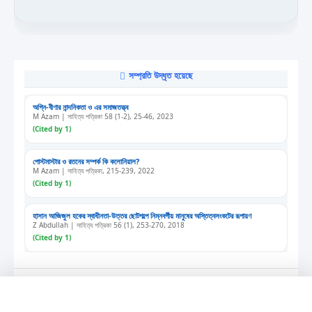
সম্প্রতি উদ্ধৃত হয়েছে
অগ্নি-বীণার নান্দনিকতা ও এর সমাজতত্ত্ব
M Azam | সাহিত্য পত্রিকা 58 (1-2), 25-46, 2023
(Cited by 1)
পোস্টমাস্টার ও রতনের সম্পর্ক কি কলোনিয়াল?
M Azam | সাহিত্য পত্রিকা, 215-239, 2022
(Cited by 1)
হাসান আজিজুল হকের স্বাধীনতা-উত্তর ছোটগল্পে নিম্নবর্গীয় মানুষের অস্তিত্বসংকটের রূপায়ণ
Z Abdullah | সাহিত্য পত্রিকা 56 (1), 253-270, 2018
(Cited by 1)
পুরনো সংখ্যা
এখন শুনছেন
প্রবন্ধের শিরোনাম...