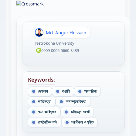
Md. Angur Hossain
Netrokona University
0009-0006-5660-8439
Keywords:
দেশভাগ
বাঙালি
আত্মপরিচয়
জাতিসত্তা
অসাম্প্রদায়িকতা
আত্ম-আবিষ্কার
অস্তিত্ব-সংকট
রাজনৈতিক দর্শন
স্বাধীনতা ও মুক্তি