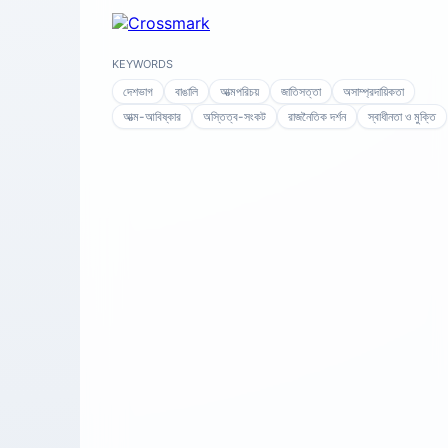
KEYWORDS
দেশভাগ
বাঙালি
আত্মপরিচয়
জাতিসত্তা
অসাম্প্রদায়িকতা
আত্ম-আবিষ্কার
অস্তিত্ব-সংকট
রাজনৈতিক দর্শন
স্বাধীনতা ও মুক্তি