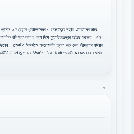
্রাচীন ও মধ্যযুগে পুরোহিততন্ত্র ও রাজতন্ত্রের লড়াই ঐতিহাসিকভাবে
 অমানবিক বলিপ্রথা বন্ধের মধ্য দিয়ে পুরোহিততন্ত্রের ঘটেছে পরাজয়—এই
য়েছিলেন।
রাজর্ষি
ও
বিস
র্জনে
র প্রয়োজনীয় তুলনা করে কেন রবীন্দ্রনাথ ঘটনার
 আইনি নির্দেশ তুলে ধরে
বিসর্জন
নাটকে প্রকাশিত রবীন্দ্র-বক্তব্যের যাথার্থ্য
▼