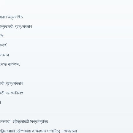
স্থান অনুল্লেখিত
িশ্বভারতী গ্রন্থনবিভাগ
শিং
শার্স
কলকাতা
 দে’জ পাবলিশিং
রতী গ্রন্থনবিভাগ
রতী গ্রন্থনবিভাগ
গ
কলকাতা: রবীন্দ্রভারতী বিশ্ববিদ্যালয়
 (গোবিন্দনারায়ণ চট্টোপাধ্যায় ও অন্যান্য সম্পাদিত)। আগরতলা