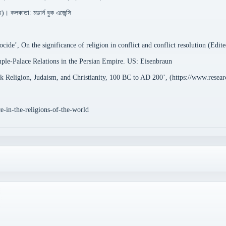
ড)। কলকাতা: মডার্ন বুক এজেন্সি
cide’, On the significance of religion in conflict and conflict resolution (Edi
emple-Palace Relations in the Persian Empire. US: Eisenbraun
 Religion, Judaism, and Christianity, 100 BC to AD 200’, (https://www.researc
ce-in-the-religions-of-the-world