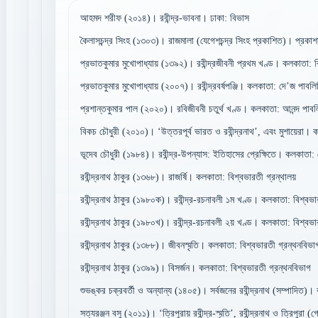
আহমদ শরীফ (২০১৪)। রবীন্দ্র-ভাবনা। ঢাকা: বিভাস
কৈলাসচন্দ্র সিংহ (১৩০৩)। রাজমালা (যেগেশচন্দ্র সিংহ প্রকাশিত)। প্রকাশ
প্রভাতকুমার মুখোপাধ্যায় (১৩৯২)। রবীন্দ্রজীবনী প্রথম খণ্ড। কলকাতা: ব
প্রভাতকুমার মুখোপাধ্যায় (২০০৭)। রবীন্দ্রবর্ষপঞ্জি। কলকাতা: দে’জ পাবলি
প্রশান্তকুমার পাল (২০২০)। রবিজীবনী চতুর্থ খণ্ড। কলকাতা: আনন্দ পাবলি
বিকচ চৌধুরী (২০১০)। ‘উত্তরপূর্ব ভারত ও রবীন্দ্রনাথ’, এবং মুশায়েরা। 
ভূদেব চৌধুরী (১৯৮৪)। রবীন্দ্র-উপন্যাস: ইতিহাসের প্রেক্ষিতে। কলকাতা:
রবীন্দ্রনাথ ঠাকুর (১৩৬৮)। রাজর্ষি। কলকাতা: বিশ্বভারতী গ্রন্থালয়
রবীন্দ্রনাথ ঠাকুর (১৯৮০ক)। রবীন্দ্র-রচনাবলী ১ম খণ্ড। কলকাতা: বিশ্বভা
রবীন্দ্রনাথ ঠাকুর (১৯৮০খ)। রবীন্দ্র-রচনাবলী ২য় খণ্ড। কলকাতা: বিশ্বভা
রবীন্দ্রনাথ ঠাকুর (১৩৮৮)। জীবনস্মৃতি। কলকাতা: বিশ্বভারতী গ্রন্থনবিভা
রবীন্দ্রনাথ ঠাকুর (১৩৯৯)। বিসর্জন। কলকাতা: বিশ্বভারতী গ্রন্থনবিভাগ
শুভঙ্কর চক্রবর্তী ও অন্যান্য (১৪০৫)। সর্বজনের রবীন্দ্রনাথ (সম্পাদিত)। 
সত্যরঞ্জন বসু (২০১১)। ‘ত্রিপুরায় রবীন্দ্র-স্মৃতি’, রবীন্দ্রনাথ ও ত্রিপুরা