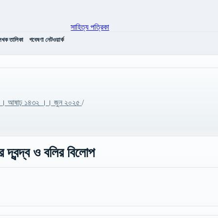
েখক তালিকা
গবেষণা নেটওয়ার্ক
 ০৩ ।। আষাঢ় ১৪৩২ ।। জুন ২০২৫
/
র দ্বন্দ্ব ও বলির বিলোপ