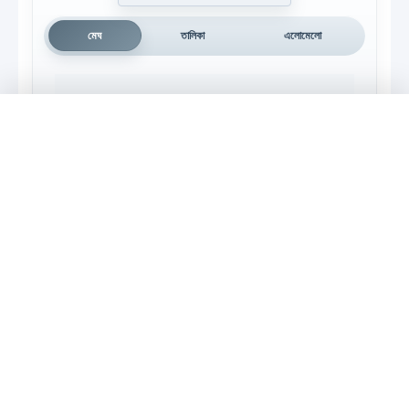
মেঘ
তালিকা
এলোমেলো
চর্যাগীতি
দেশভাগ
গণহত্যা
চর্যাপদ
নির্বাণ
এখন শুনছেন
আত্মপরিচয়
উত্তরাধুনিকতাবাদী তত্ত্ব
প্রবন্ধের শিরোনাম...
অসাম্প্রদায়িকতা
উত্তরাধুনিক কবিতা
অভিবাস্তবতা
খণ্ডন
থেরীগাথা
সংঘ
অস্তিত্ব-সংকট
আত্ম-আবিষ্কার
গেরিলা যুদ্ধ
জাতিসত্তা
চর্যাগীতিকা
চর্যাপদের গানের পুনর্জাগরণ
পুনর্নির্মাণ
চর্য্যাচর্যবিনিশ্চয়
ছদ্মায়ন
দ্ব্যর্থবোধক শব্দ
বহুত্ববাদ
নারী নির্যাতন
যোগাযোগ