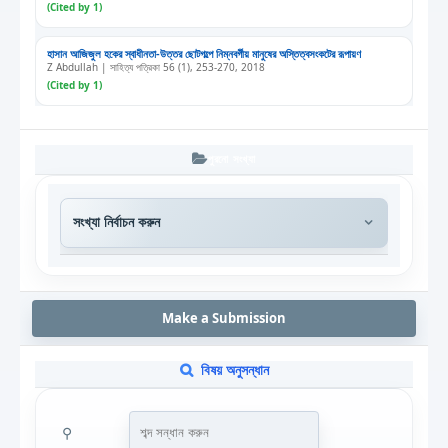
(Cited by 1)
হাসান আজিজুল হকের স্বাধীনতা-উত্তর ছোটগল্পে নিম্নবর্গীয় মানুষের অস্তিত্বসংকটের রূপায়ণ
Z Abdullah | সাহিত্য পত্রিকা 56 (1), 253-270, 2018
(Cited by 1)
পুরনো সংখ্যা
Make a Submission
বিষয় অনুসন্ধান
⚲