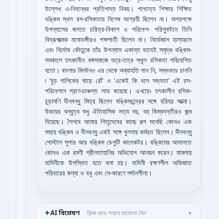
উল্লেখ এ-নিবন্ধের প্রতিপাদ্য বিষয়। পাশ্চাত্য শিক্ষায় শিক্ষিত
বঙ্কিম স্থল রস-রসিকতায় বিশেষ আগ্রহী ছিলেন না। অপরপক্ষে
উপন্যাসের জগতে চরিত্র-বিকাশ ও পরিবেশ- পরিস্ফুটনে তিনি
বিদ্রূপাত্মক মনোভঙ্গীরও পক্ষপাতী ছিলেন না। নির্ভেজাল হাস্যরসে
এবং নির্দোষ কৌতুকে তাঁর উপন্যাস একান্ত ভাবেই সমৃদ্ধ৷ বঙ্কিম-
সমকালে তৎকালীন বঙ্গসমাজে যত্র-তত্র স্থূল রসিকতা পরিবেশিত
হতো। বাংলার মিলটনও এর থেকে অব্যাহতি পান নি, সম্ভবতঃ চাননি
৷ ‘বুড় শালিকের ঘাড়ে রোঁ' ও 'একেই কি বলে সভ্যতা' এই রস-
পরিবেশনে প্রাণ-চাঞ্চল্য লাভ করেছে। এ-ছাড়৷ তৎকালীন রসিক-
চূড়ামণি দীনবন্ধু মিত্র ছিলেন বঙ্কিমচন্দ্রের সঙ্গে হরিহর আত্মা।
উভয়ের বন্ধুত্ব শুধু ঐতিহাসিক সত্য নয়, বহু কিম্বদন্তীরও জন্ম
দিয়েছে। শৈশবে আমার পিতৃদেবের কাছে গল্প শুনেছি কোনও এক
সময়ে বঙ্কিম ও দীনবন্ধু একই সঙ্গে খুলনায় কর্মরত ছিলেন। দীনবন্ধু
পোস্টাল সুপার আর বঙ্কিম ডেপুটি কালেকটর। বঙ্কিমের আদালতে
কোনও এক রমণী শ্রীলতাহানির অভিযোগ আনয়ন করেন। মামলায়
বাদিনীকে উপস্থিত হতে বলা হয়। বাদিনী রক্ষণশীল অভিজাত
পরিবারের কন্যা ও বধূ এবং সে-কারণে পর্দানশীলা।
✦
AI বিশ্লেষণ
· ক্লিক করে পড়ার সহায়তা নিন
▼