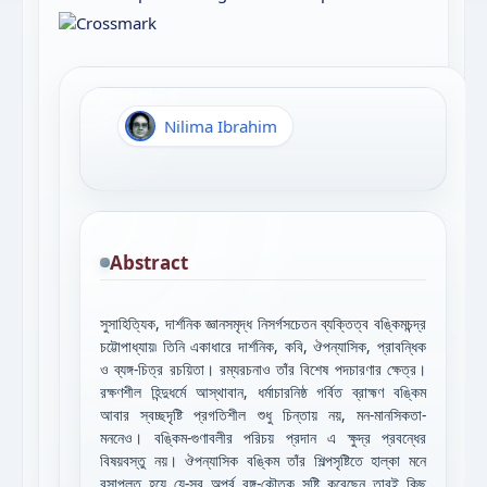
Nilima Ibrahim
Abstract
সুসাহিত্যিক, দার্শনিক জ্ঞানসমৃদ্ধ নিসর্গসচেতন ব্যক্তিত্ব বঙ্কিমচন্দ্র
চট্টোপাধ্যায়৷ তিনি একাধারে দার্শনিক, কবি, ঔপন্যাসিক, প্রাবন্ধিক
ও ব্যঙ্গ-চিত্র রচয়িতা। রম্যরচনাও তাঁর বিশেষ পদচারণার ক্ষেত্র।
রক্ষণশীল হিন্দুধর্মে আস্থাবান, ধর্মাচারনিষ্ঠ গর্বিত ব্রাহ্মণ বঙ্কিম
আবার স্বচ্ছদৃষ্টি প্রগতিশীল শুধু চিন্তায় নয়, মন-মানসিকতা-
মননেও। বঙ্কিম-গুণাবলীর পরিচয় প্রদান এ ক্ষুদ্র প্রবন্ধের
বিষয়বস্তু নয়। ঔপন্যাসিক বঙ্কিম তাঁর শিল্পসৃষ্টিতে হাল্কা মনে
রসাপ্লুত হয়ে যে-সব অপূর্ব রঙ্গ-কৌতুক সৃষ্টি করেছেন তারই কিছু