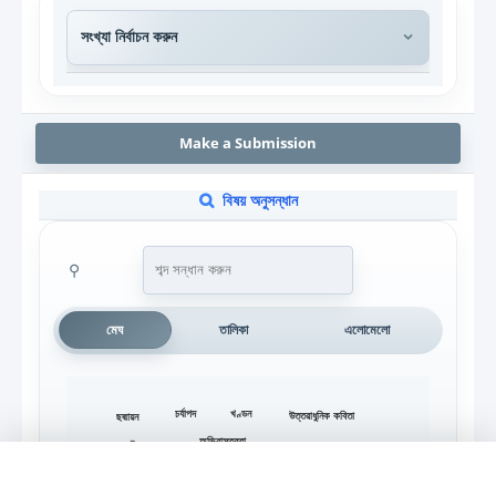
Make a Submission
বিষয় অনুসন্ধান
⚲
মেঘ
তালিকা
এলোমেলো
চর্যাপদ
খণ্ডন
উত্তরাধুনিক কবিতা
ছদ্মায়ন
অভিবাস্তবতা
গেরিলা যুদ্ধ
অসাম্প্রদায়িকতা
চর্যাগীতিকা
এখন শুনছেন
দেশভাগ
অস্তিত্ব-সংকট
প্রবন্ধের শিরোনাম...
গণহত্যা
আত্ম-আবিষ্কার