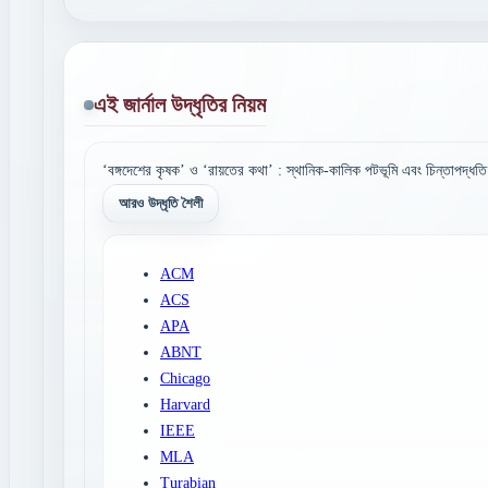
এই জার্নাল উদ্ধৃতির নিয়ম
‘বঙ্গদেশের কৃষক’ ও ‘রায়তের কথা’ : স্থানিক-কালিক পটভূমি এবং চিন্তাপদ্ধত
আরও উদ্ধৃতি শৈলী
ACM
ACS
APA
ABNT
Chicago
Harvard
IEEE
MLA
Turabian