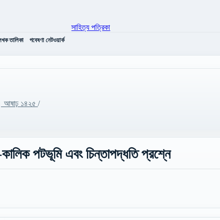
েখক তালিকা
গবেষণা নেটওয়ার্ক
 ।। আষাঢ় ১৪২৫
/
-কালিক পটভূমি এবং চিন্তাপদ্ধতি প্রশ্নে