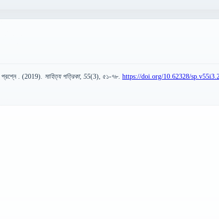
ি প্রশ্নে . (2019).
সাহিত্য পত্রিকা
,
55
(3), ৫১-৭৮.
https://doi.org/10.62328/sp.v55i3.