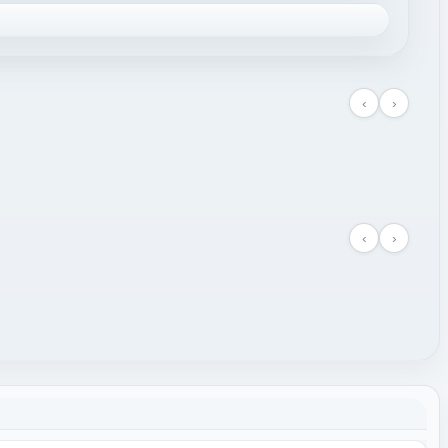
‹
›
‹
›