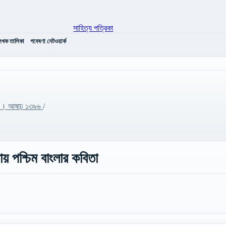
েখক তালিকা
গবেষণা নেটওয়ার্ক
৩ ।। আষাঢ় ১৩৯৬
/
য় পশ্চিম বাংলার কবিতা