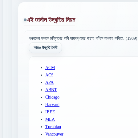
এই জার্নাল উদ্ধৃতির নিয়ম
পঞ্চাশের দশকে চল্লিশের কবি দায়বদ্ধতার ধারায় পশ্চিম বাংলার কবিতা. (1989
আরও উদ্ধৃতি শৈলী
ACM
ACS
APA
ABNT
Chicago
Harvard
IEEE
MLA
Turabian
Vancouver