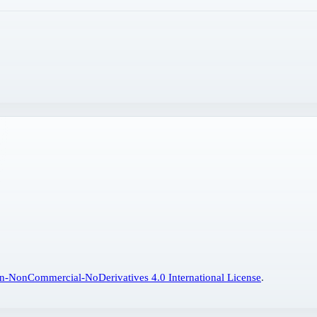
n-NonCommercial-NoDerivatives 4.0 International License
.