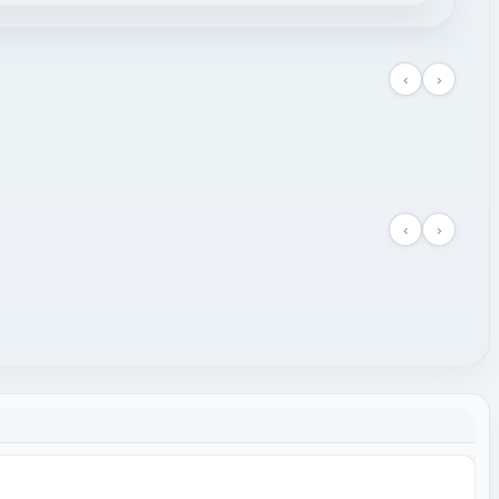
‹
›
‹
›