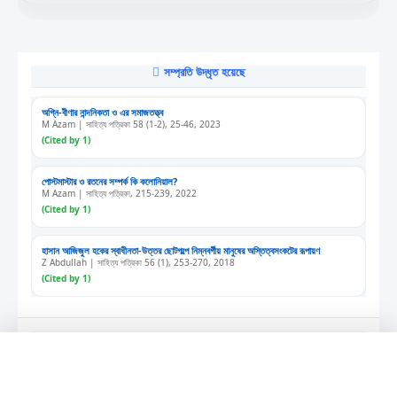
সম্প্রতি উদ্ধৃত হয়েছে
অগ্নি-বীণার নান্দনিকতা ও এর সমাজতত্ত্ব
M Azam | সাহিত্য পত্রিকা 58 (1-2), 25-46, 2023
(Cited by 1)
পোস্টমাস্টার ও রতনের সম্পর্ক কি কলোনিয়াল?
M Azam | সাহিত্য পত্রিকা, 215-239, 2022
(Cited by 1)
হাসান আজিজুল হকের স্বাধীনতা-উত্তর ছোটগল্পে নিম্নবর্গীয় মানুষের অস্তিত্বসংকটের রূপায়ণ
Z Abdullah | সাহিত্য পত্রিকা 56 (1), 253-270, 2018
(Cited by 1)
পুরনো সংখ্যা
এখন শুনছেন
প্রবন্ধের শিরোনাম...