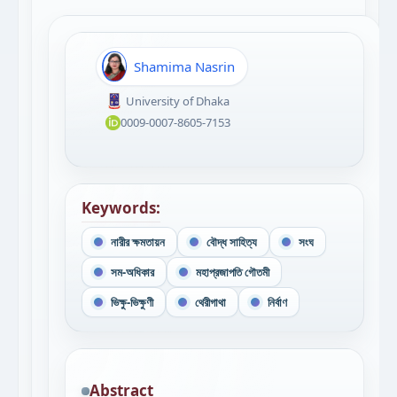
Shamima Nasrin
University of Dhaka
0009-0007-8605-7153
Keywords:
নারীর ক্ষমতায়ন
বৌদ্ধ সাহিত্য
সংঘ
সম-অধিকার
মহাপ্রজাপতি গৌতমী
ভিক্ষু-ভিক্ষুণী
থেরীগাথা
নির্বাণ
Abstract