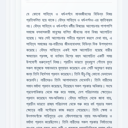
যে কোনো সাহিত্য ও ধর্ম-দর্শনে মানবজীবনের বিভিন্ন বিষয়
প্রতিফলিত হয়ে থাকে। বৌদ্ধ সাহিত্য ও ধর্ম-দর্শনও এর ব্যতিক্রম
নয়। বৌদ্ধ সাহিত্য ও ধর্ম-দর্শনে ধর্মীয় বিষয়ের আলোচনার পাশাপাশি
সমাজে বসবাসকারী মানুষের যাপিত জীবনের নানা বিষয় আলোচিত
হয়েছে। আর সেই আলোচনার গভীরে প্রবেশ করলে দেখা যায়, এ
সাহিত্য সমাজের নর-নারীদের জীবনবোধসহ বিভিন্ন দিক উপস্থাপন
করেছে। বৌদ্ধ সাহিত্যে একই সঙ্গে আলোচিত হয়েছে নারীর
ক্ষমতায়ন প্রসঙ্গ, যা বর্তমান বিশ্বে বহুল আলোচিত একটি সময়
উপযোগী গুরুত্বপূর্ণ বিষয়। প্রাচীন ভারতে বুদ্ধযুগে গৌতম বুদ্ধ
সকল মানুষকে সমানভাবে মূল্যায়ন করেছেন এবং সেটি অনুসরণ করার
জন্য তিনি নির্দেশনা প্রদান করেছেন। তিনি উঁচু-নিচু কোনো ভেদাভেদ
করেননি। নারীদেরও তিনি আলাদাভাবে দেখেননি। তিনি নারীদের
সমান মর্যাদা প্রদান করেছেন, দিয়েছেন সকল প্রকার অধিকার। সংঘে
প্রবেশাধিকার থেকে শুরু করে সমাজ, দেশ পরিচালনার ক্ষেত্রেও
প্রদান করেছেন সম-অধিকার। বৌদ্ধ সাহিত্য থেকে জানা যায়,
প্রাচীন ভারতে রাজ্য পরিচালনা থেকে শুরু করে ধর্ম প্রচার সকল
ক্ষেত্রে নারী সগৌরবে কাজ করতে পেরেছেন। তিনি ক্ষেমা ও
উৎপলবর্ণাকে সারিপুত্র এবং মৌদগলায়ণের ন্যায় সম-অধিকার ও
মর্যাদা প্রদান করেছিলেন। তিনি নারীদের সকল প্রকার নির্যাতনের