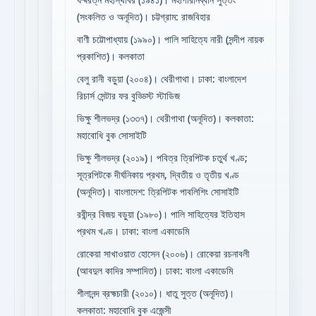
(সংকলিত ও অনূদিত)। চট্টগ্রাম: রাজবিহার
বাণী চট্টোপাধ্যায় (১৯৯০)। পালি সাহিত্যে নারী (সন্দীপ নায়ক
প্রকাশিত)। কলকাতা
বেলু রানী বড়ুয়া (২০০৪)। থেরীগাথা। ঢাকা: বাংলাদেশ
রিচার্স সেন্টার ফর বুড্ডিস্ট স্টাডিজ
ভিক্ষু শীলভদ্র (১৩৩৭)। থেরীগাথা (অনূদিত)। কলকাতা:
মহাবোধি বুক সোসাইটি
ভিক্ষু শীলভদ্র (২০১৯)। পবিত্র ত্রিপিটক চতুর্থ খণ্ড;
সূত্রপিটকে দীর্ঘনিকায় প্রথম, দ্বিতীয় ও তৃতীয় খণ্ড
(অনূদিত)। বাংলাদেশ: ত্রিপিটক পাবলিশিং সোসাইটি
রবীন্দ্র বিজয় বড়ুয়া (১৯৮০)। পালি সাহিত্যের ইতিহাস
প্রথম খণ্ড। ঢাকা: বাংলা একাডেমি
রোকেয়া সাখাওয়াত হোসেন (২০০৬)। রোকেয়া রচনাবলী
(আবদুল কাদির সম্পাদিত)। ঢাকা: বাংলা একাডেমি
শীলানন্দ ব্রহ্মচারী (২০১০)। ধাতু সুত্ত (অনূদিত)।
কলকাতা: মহাবোধি বুক এজেন্সী