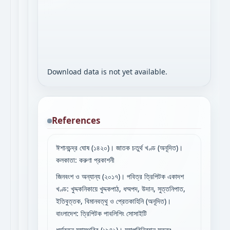
Download data is not yet available.
References
ঈশানচন্দ্র ঘোষ (১৪২০)। জাতক চতুর্থ খণ্ড (অনূদিত)।
কলকাতা: করুণা প্রকাশনী
জিনবংশ ও অন্যান্য (২০১৭)। পবিত্র ত্রিপিটক একাদশ
খণ্ড: খুদ্দকনিকায়ে খুদ্দকপাঠ, ধম্মপদ, উদান, সুত্তনিপাত,
ইতিবুত্তক, বিমানবত্থু ও প্রেতকাহিনি (অনূদিত)।
বাংলাদেশ: ত্রিপিটক পাবলিশিং সোসাইটি
ধর্ম্মরত্ন মহাস্থবির (১৯৪১)। মহাপরিনিব্বান সুত্তং