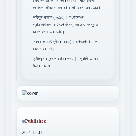
মোহাম্মদ জাহিদ হোসেন (১৯৯৭)। বাংলাদেশের
ছোটগল্প: জীবন ও সমাজ। ঢাকা: বাংলা একাডেমি।
শফিকুর রহমান (২০১৩)। বাংলাদেশের
গ্রামভিত্তিক ছোটগল্পে জীবন, সমাজ ও সংস্কৃতি।
ঢাকা: বাংলা একাডেমি।
সরদার জয়েনউদ্‌দীন (২০০৬)। গল্পসমগ্র। ঢাকা:
মাওলা ব্রাদার্স।
সুনীলকুমার মুখোপাধ্যায় (১৩৬৭)। পূবালী ১ম বর্ষ,
চৈত্র। ঢাকা।
Published
2024-12-31