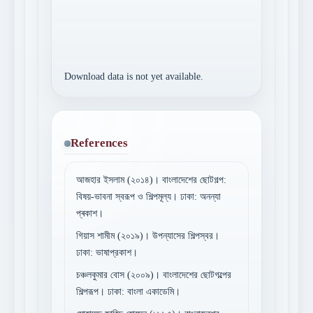
Download data is not yet available.
References
আজহার ইসলাম (২০১৪)। বাংলাদেশের ছোটগল্প:
বিষয়-ভাবনা স্বরূপ ও শিল্পমূল্য। ঢাকা: অনন্যা
প্ৰকাশ।
গিয়াস শামীম (২০১৯)। উপন্যাসের শিল্পস্বর।
ঢাকা: ভাষাপ্রকাশ।
চঞ্চলকুমার বোস (২০০৯)। বাংলাদেশের ছোটগল্পের
শিল্পরূপ। ঢাকা: বাংলা একাডেমি।