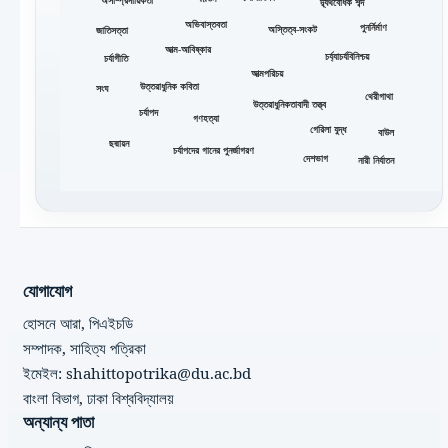
অসাম্প্রদায়িকতা
দ্ব্যর্থবোধক শব্দ
অভিবাস্তবতা
পুনর্নির্মাণ
অস্তিত্ব-সংকট
জাতিসত্তা
আত্ম-আবিষ্কার
চর্য্যাচর্যবিনিশ্চয়
চর্যাগীতি
আত্মপরিচয়
উত্তরাধুনিক কবিতা
সংঘ
থেরীগাথা
উত্তরাধুনিকতাবাদী তত্ত্ব
চর্যাপদ
গণহত্যা
গেরিলা যুদ্ধ
বাউল
ছদ্মায়ন
চর্যাপদের গানের পুনর্জাগরণ
দেশভাগ
নারী নির্যাতন
যোগাযোগ
হোসনে আরা, পিএইচডি
সম্পাদক, সাহিত্য পত্রিকা
ইমেইল: shahittopotrika@du.ac.bd
বাংলা বিভাগ, ঢাকা বিশ্ববিদ্যালয়
অন্যান্য পাতা