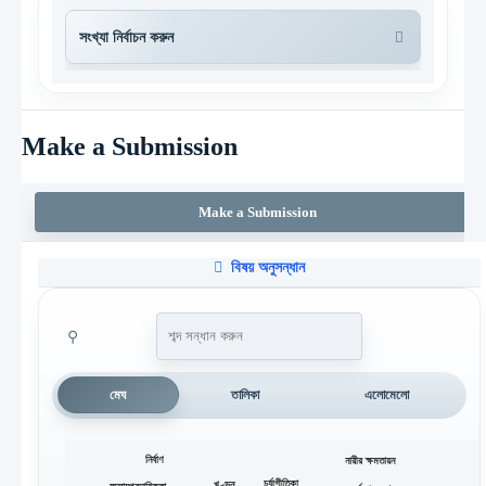
Make a Submission
Make a Submission
বিষয় অনুসন্ধান
⚲
মেঘ
তালিকা
এলোমেলো
নির্বাণ
নারীর ক্ষমতায়ন
চর্যাগীতিকা
খণ্ডন