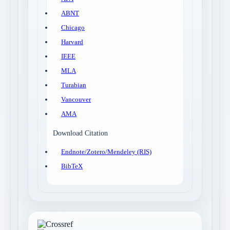
ABNT
Chicago
Harvard
IEEE
MLA
Turabian
Vancouver
AMA
Download Citation
Endnote/Zotero/Mendeley (RIS)
BibTeX