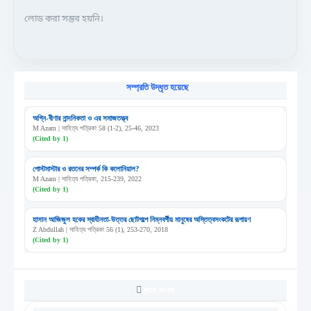
লোড করা সম্ভব হয়নি।
সম্প্রতি উদ্ধৃত হয়েছে
অগ্নি-বীণার নান্দনিকতা ও এর সমাজতত্ত্ব
M Azam | সাহিত্য পত্রিকা 58 (1-2), 25-46, 2023
(Cited by 1)
পোস্টমাস্টার ও রতনের সম্পর্ক কি কলোনিয়াল?
M Azam | সাহিত্য পত্রিকা, 215-239, 2022
(Cited by 1)
হাসান আজিজুল হকের স্বাধীনতা-উত্তর ছোটগল্পে নিম্নবর্গীয় মানুষের অস্তিত্বসংকটের রূপায়ণ
Z Abdullah | সাহিত্য পত্রিকা 56 (1), 253-270, 2018
(Cited by 1)
পুরনো সংখ্যা