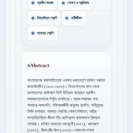
গ্রামীণ সমাজ
শোষণ ও প্রতিবাদ
নিম্নবিত্ত শ্রেণি
নারীজীবন
সামন্ত শ্রেণি
Abstract
বাংলাদেশের কথাসাহিত্যের একজন গুরুত্বপূর্ণ ব্যক্তি সরদার
জয়েনউদ্‌দীন (১৯১৮-১৯৮৬)। বিভাগোত্তর কাল থেকে
বাংলাদেশের ছোটগল্পে তিনি চিত্রিত করেছেন গ্রামীণ
সমাজবাস্তবতার নিখুঁত চালচিত্র। গ্রাম-সমাজের নানা
অনাচার-অসংগতি, পরিশ্রমজীবী মানুষের দুর্ভোগ, দারিদ্র্যের
নির্মম কশাঘাত, সামন্ত শ্রেণির শোষণ-নির্যাতন, নারীর
ভাগ্যবিড়ম্বিত জীবন তাঁর ছোটগল্পের ক্যানভাসে শিল্পরূপ
পেয়েছে। বর্তমান প্রবন্ধে
নয়ানঢুলী
(১৯৫২),
খরস্রোত
(১৯৫৫),
বীরকণ্ঠীর বিয়ে
(১৯৫৫)—পঞ্চাশের দশকে