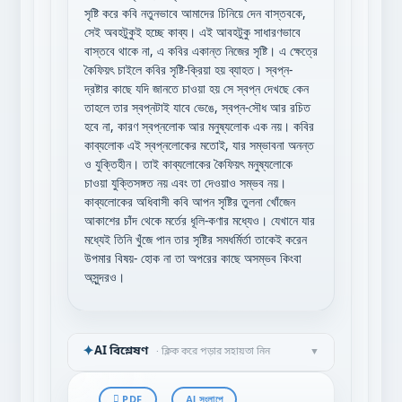
সৃষ্টি করে কবি নতুনভাবে আমাদের চিনিয়ে দেন বাস্তবকে,
সেই অবহটুকুই হচ্ছে কাব্য। এই আবহটুকু সাধারণভাবে
বাস্তবে থাকে না, এ কবির একান্ত নিজের সৃষ্টি। এ ক্ষেত্রে
কৈফিয়ৎ চাইলে কবির সৃষ্টি-ক্রিয়া হয় ব্যাহত। স্বপ্ন-
দ্রষ্টার কাছে যদি জানতে চাওয়া হয় সে স্বপ্ন দেখছে কেন
তাহলে তার স্বপ্নটাই যাবে ভেঙে, স্বপ্ন-সৌধ আর রচিত
হবে না, কারণ স্বপ্নলোক আর মনুষ্যলোক এক নয়। কবির
কাব্যলোক এই স্বপ্নলোকের মতোই, যার সম্ভাবনা অনন্ত
ও যুক্তিহীন। তাই কাব্যলোকের কৈফিয়ৎ মনুষ্যলোকে
চাওয়া যুক্তিসঙ্গত নয় এবং তা দেওয়াও সম্ভব নয়।
কাব্যলোকের অধিবাসী কবি আপন সৃষ্টির তুলনা খোঁজেন
আকাশের চাঁদ থেকে মর্তের ধূলি-কণার মধ্যেও। যেখানে যার
মধ্যেই তিনি খুঁজে পান তার সৃষ্টির সমধর্মির্তা তাকেই করেন
উপমার বিষয়- হোক না তা অপরের কাছে অসম্ভব কিংবা
অসুন্দরও।
✦
AI বিশ্লেষণ
· ক্লিক করে পড়ার সহায়তা নিন
▼
PDF
AI সংলাপে