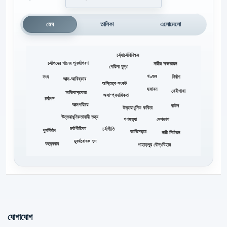
মেঘ
তালিকা
এলোমেলো
চর্য্যাচর্যবিনিশ্চয়
চর্যাপদের গানের পুনর্জাগরণ
নারীর ক্ষমতায়ন
গেরিলা যুদ্ধ
খণ্ডন
সংঘ
নির্বাণ
আত্ম-আবিষ্কার
অস্তিত্ব-সংকট
ছদ্মায়ন
থেরীগাথা
অভিবাস্তবতা
অসাম্প্রদায়িকতা
চর্যাপদ
আত্মপরিচয়
বাউল
উত্তরাধুনিক কবিতা
উত্তরাধুনিকতাবাদী তত্ত্ব
গণহত্যা
দেশভাগ
চর্যাগীতিকা
চর্যাগীতি
পুনর্নির্মাণ
জাতিসত্তা
নারী নির্যাতন
দ্ব্যর্থবোধক শব্দ
বহুত্ববাদ
পাহাড়পুর বৌদ্ধবিহার
যোগাযোগ