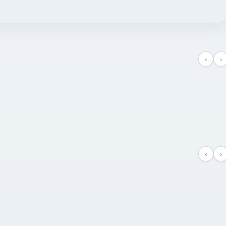
‹
›
‹
›