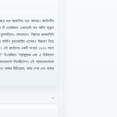
তর বছর ধরে প্রকাশিত হয়ে আসছে। জার্নালটির
দি এমেরিকান একাডেমি অব আর্টস অ্যান্ড
 ব্যুৎপত্তিও গোলমেলে। গ্রিসের কল্পকাহিনি
র্কিন যুক্তরাষ্ট্রে এসেছে। উচ্চারণ নিয়ে
স'। এই জার্নালের একটি সংখ্যা ১৯৭৩ সালে
া' ইংরেজিতে 'ল্যাঙ্গুয়েজ এজ এ হিউম্যান
্রবন্ধগুলো লিখেছিলেন। এই প্রবন্ধগুলোকে
হল: ভাষার বিচিত্রতা, ভাষা শেখা এবং ভাষার
▼