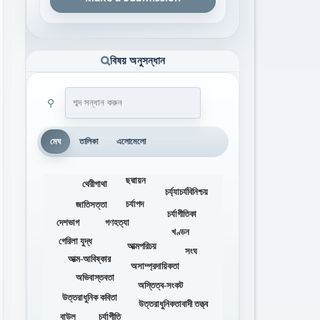
বিষয় অনুসন্ধান
⚲
মেঘ
তালিকা
এলোমেলো
ছদ্মায়ন
থেরীগাথা
চর্য্যাচর্যবিনিশ্চয়
চর্যাপদ
জাতিসত্তা
চর্যাগীতিকা
দেশভাগ
গণহত্যা
খণ্ডন
গেরিলা যুদ্ধ
আত্মপরিচয়
সংঘ
আত্ম-আবিষ্কার
অসাম্প্রদায়িকতা
অভিবাস্তবতা
অস্তিত্ব-সংকট
উত্তরাধুনিক কবিতা
উত্তরাধুনিকতাবাদী তত্ত্ব
বাউল
চর্যাগীতি