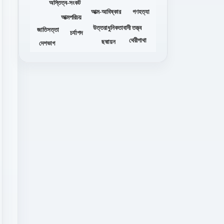
অস্তিত্ব-সংকট
গণহত্যা
আত্ম-আবিষ্কার
আত্মপরিচয়
উত্তরাধুনিকতাবাদী তত্ত্ব
জাতিসত্তা
চর্যাপদ
থেরীগাথা
ছদ্মায়ন
দেশভাগ