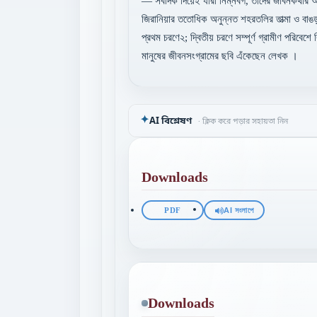
— সবদিক দিয়েই যারা নিম্নবর্গ, তাদের জীবনকথার অন
জিরানিয়ার ততোধিক অনুন্নত শহরতলির তাত্মা ও বাঙড
প্রথম চরণে২; দ্বিতীয় চরণে সম্পূর্ণ গ্রামীণ পরিবেশে 
মানুষের জীবনসংগ্রামের ছবি এঁকেছেন লেখক ।
✦
AI বিশ্লেষণ
· ক্লিক করে পড়ার সহায়তা নিন
Downloads
PDF
AI সংলাপে
Downloads