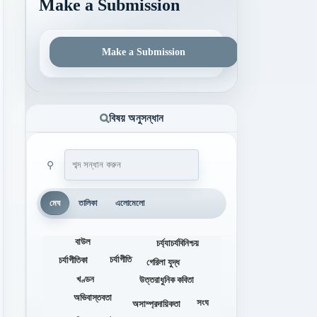
Make a Submission
Make a Submission
বিষয় অনুসন্ধান
⚲
মেঘ
তালিকা
এলোমেলো
বাউল
চর্য্যাচর্যবিনিশ্চয়
চর্যাগীতি
চর্যাগীতিকা
গেরিলা যুদ্ধ
খণ্ডন
উত্তরাধুনিক কবিতা
অভিবাস্তবতা
সংঘ
অসাম্প্রদায়িকতা