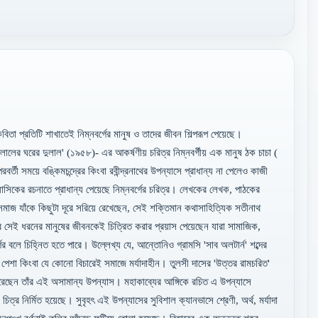
বিতা প্রতিটি শাখাতেই নিম্নবর্গের মানুষ ও তাদের জীবন শিল্পরূপ পেয়েছে।
আলালের ঘরের দুলাল' (১৯৫৮)- এর আকর্ষণীয় চরিত্র নিম্নবর্গীয় এক মানুষ ঠক চাচা (
্তী সময়ে বঙ্কিমচন্দ্রের কিংবা রবীন্দ্রনাথের উপন্যাসে প্রাধান্য না পেলেও কাজী
সিকের রচনাতে প্রাধান্য পেয়েছে নিম্নবর্গের চরিত্র। লেখকের লেখক, পাঠকের
সমাজ যাঁকে কিছুটা দূরে সরিয়ে রেখেছেন, সেই শক্তিমান কথাসাহিত্যিক সতীনাথ
র সেই ধরনের মানুষের জীবনকেই চিত্রিত করার প্রয়াস পেয়েছেন যারা সামাজিক,
ের বলে চিহ্নিত হতে পারে। উল্লেখ্য যে, আন্তোনিও গ্রামসি 'সাব অলটার্ন' শব্দের
়স, পেশা কিংবা যে কোনো বিচারেই সমাজে মর্যাদাহীন। তুলসী দাসের 'উত্তর রামচরিত'
করেছেন তাঁর এই অসামান্য উপন্যাস। মহাকাব্যের আঙ্গিকে রচিত এ উপন্যাসে
চিত্র নির্মিত হয়েছে। সুবৃহৎ এই উপন্যাসের সুবিশাল ক্যানভাসে শ্রেণী, অর্থ, মর্যাদা