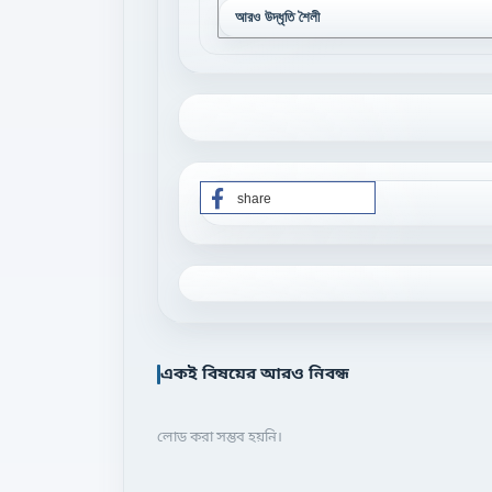
আরও উদ্ধৃতি শৈলী
share
একই বিষয়ের আরও নিবন্ধ
লোড করা সম্ভব হয়নি।