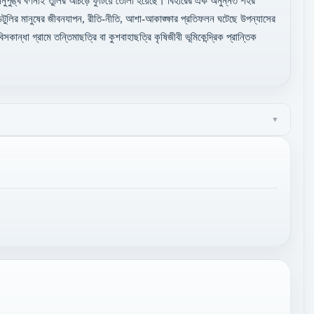
ুপুঙ্খ বর্ণনাই তুলির আঁচড়ে ফুটিয়ে তোলা হয়েছে। বিহারের এক অনুন্নত শহর
়টুলির মানুষের জীবনযাপন, রীতি-নীতি, আশা-আকাঙ্ক্ষার প্রতিফলন ঘটেছে উপন্যাসের
বিসকান্ধা গ্রামে তন্তিমাছত্রি বা কুশবাহাছত্রি কৃষিজীবী ভূমিকেন্দ্রিক প্রান্তিক
▼