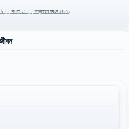
ষ ৪৭ ।। সংখ্যা ০২ ।। অগ্রহায়ণ-ফাল্গুন ১৪১২
/
 জীবন