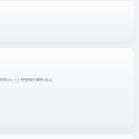
ংখ্যা ০২ ।। অগ্রহায়ণ-ফাল্গুন ১৪১২