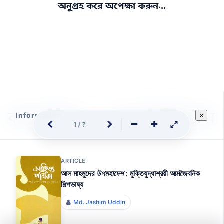
.
.
অনুগ্রহ করে অপেক্ষা করুন
.
Information
×
1
/
?
ARTICLE
আল মাহমুদের
উপমহাদেশ
: মুক্তিযুদ্ধাশ্রয়ী আত্মজৈবনিক
শিল্পভাষ্য
Md. Jashim Uddin