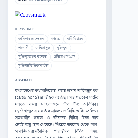
KEYWORDS
স্বাধিকার আন্দোলন
গণহত্যা
নারী নির্যাতন
শরণার্থী
গেরিলা যুদ্ধ
মুক্তিযুদ্ধ
মুক্তিযুদ্ধোত্তর বাস্তবতা
প্রতিরোধ সংগ্রাম
মুক্তিযুদ্ধভিত্তিক সাহিত্য
ABSTRACT
বাংলাদেশের কথাসাহিত্যের ধারায় হাসান আজিজুল হক
(১৯৩৯-২০২১) প্রাতিস্বিক ব্যক্তিত্ব। গত শতকের ষাটের
দশকে বাংলা সাহিত্যাঙ্গনে তাঁর দীপ্র আবির্ভাব।
ছোটোগল্পের ধারায় তাঁর সাফল্য ও সিদ্ধি অবিসংবাদিত।
সমকালীন সমাজ ও জীবনের বিচিত্র বিষয় তাঁর
ছোটোগল্পে স্থান পেয়েছে। শিল্পের দায়বোধ থেকে আর্থ-
সামাজিক-রাজনৈতিক পরিস্থিতির বিবিধ বিষয়,