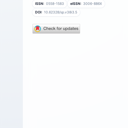
ISSN:
0558-1583
eISSN:
3006-886X
DOI:
10.62328/sp.v38i3.5