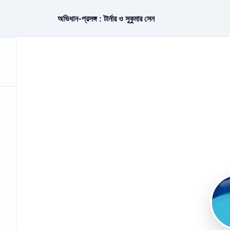
অভিধান-প্রসঙ্গ : টার্নার ও সুকুমার সেন