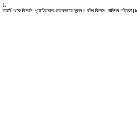
1.
রাজর্ষি থেকে বিসর্জন: পুরোহিততন্ত্র-রাজক্ষমতার দ্বন্দ্ব ও বলির বিলোপ. সাহিত্য 