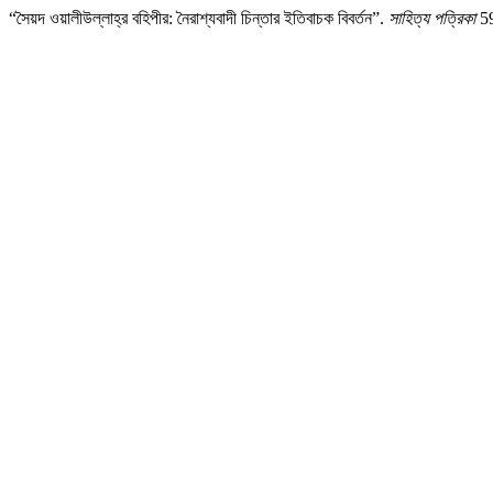
“সৈয়দ ওয়ালীউল্লাহ্‌র বহিপীর: নৈরাশ্যবাদী চিন্তার ইতিবাচক বিবর্তন”.
সাহিত্য পত্রিকা
59