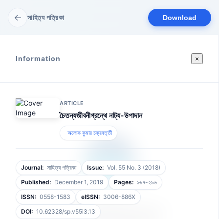
←
সাহিত্য পত্রিকা
Download
Information
×
ARTICLE
চৈতন্যজীবনীগ্রন্থে নাট্য-উপাদান
অলোক কুমার চক্রবর্ত্তী
Journal:
সাহিত্য পত্রিকা
Issue:
Vol. 55 No. 3 (2018)
Published:
December 1, 2019
Pages:
১৬৭-২৯৬
ISSN:
0558-1583
eISSN:
3006-886X
আপনার ফাইলটি প্রস্তুত হচ্ছে
DOI:
10.62328/sp.v55i3.13