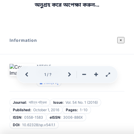
.
.
অনুগ্রহ করে অপেক্ষা করুন
.
Information
×
ARTICLE
পশ্চিমবঙ্গের নাটক
1
/
?
সৌমিত্র বসু
Journal:
সাহিত্য পত্রিকা
Issue:
Vol. 54 No. 1 (2016)
Published:
October 1, 2016
Pages:
1-10
ISSN:
0558-1583
eISSN:
3006-886X
DOI:
10.62328/sp.v54i1.1